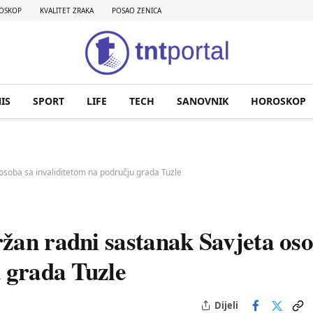
OSKOP
KVALITET ZRAKA
POSAO ZENICA
IS
SPORT
LIFE
TECH
SANOVNIK
HOROSKOP
osoba sa invaliditetom na području grada Tuzle
žan radni sastanak Savjeta os
u grada Tuzle
Dijeli