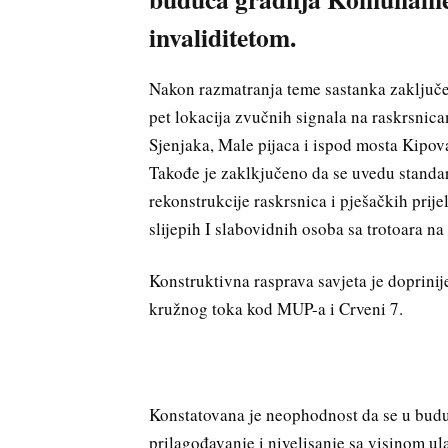
invaliditetom.
Nakon razmatranja teme sastanka zaključen
pet lokacija zvučnih signala na raskrsnica
Sjenjaka, Male pijaca i ispod mosta Kipov
Takođe je zaklkjučeno da se uvedu standa
rekonstrukcije raskrsnica i pješačkih prije
slijepih I slabovidnih osoba sa trotoara na
Konstruktivna rasprava savjeta je doprinij
kružnog toka kod MUP-a i Crveni 7.
Konstatovana je neophodnost da se u buduć
prilagođavanje i nivelisanje sa visinom u