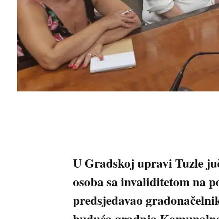
U Gradskoj upravi Tuzle ju
osoba sa invaliditetom na p
predsjedavao gradonačelnik
buduća gradnja Komunalne 