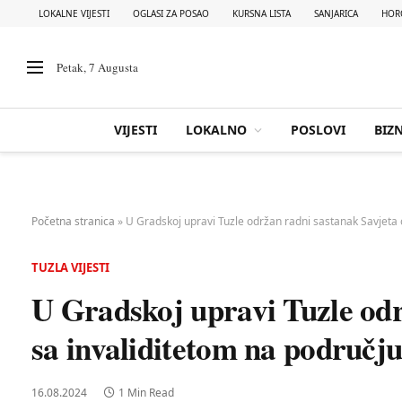
LOKALNE VIJESTI
OGLASI ZA POSAO
KURSNA LISTA
SANJARICA
HOR
Petak, 7 Augusta
VIJESTI
LOKALNO
POSLOVI
BIZN
Početna stranica
»
U Gradskoj upravi Tuzle održan radni sastanak Savjeta 
TUZLA VIJESTI
U Gradskoj upravi Tuzle odr
sa invaliditetom na područj
16.08.2024
1 Min Read