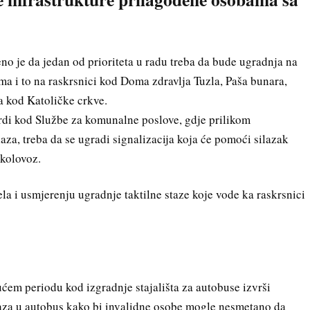
o je da jedan od prioriteta u radu treba da bude ugradnja na
ma i to na raskrsnici kod Doma zdravlja Tuzla, Paša bunara,
a kod Katoličke crkve.
rdi kod Službe za komunalne poslove, gdje prilikom
laza, treba da se ugradi signalizacija koja će pomoći silazak
 kolovoz.
ela i usmjerenju ugradnje taktilne staze koje vode ka raskrsnici
em periodu kod izgradnje stajališta za autobuse izvrši
laza u autobus kako bi invalidne osobe mogle nesmetano da