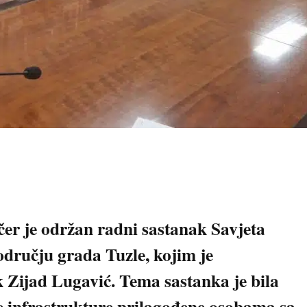
čer je održan radni sastanak Savjeta
odručju grada Tuzle, kojim je
 Zijad Lugavić. Tema sastanka je bila
infrastrukture prilagođene osobama sa