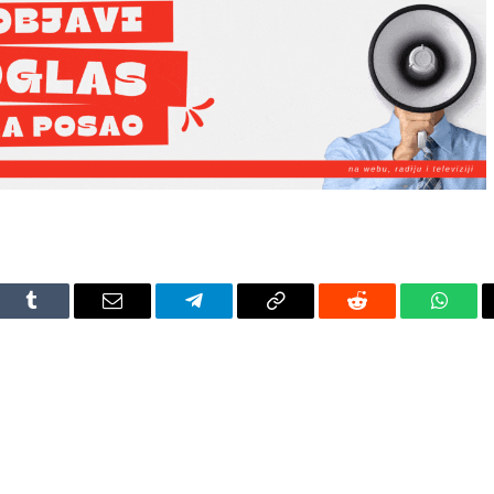
dIn
Tumblr
Email
Telegram
Copy
Reddit
Whats
Link