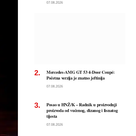
07.08.2026
Mercedes-AMG GT 53 4-Door Coupé:
Početna verzija je znatno jeftinija
07.08.2026
Posao u HNŽ/K – Radnik u proizvodnji
proizvoda od vučenog, dizanog i lisnatog
tijesta
07.08.2026