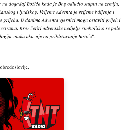
 na događaj Božića kada je Bog odlučio stupiti na zemlju,
nskog i ljudskog. Vrijeme Adventa je vrijeme bdijenja i
vo grijeha. U danima Adventa vjernici mogu ostaviti grijeh i
sestrama. Kroz četiri adventske nedjelje simbolično se pale
ologiju znaka ukazuje na približavanje Božić
a“.
obredoslovlje.