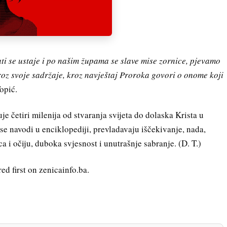
sati se ustaje i po našim župama se slave mise zornice, pjevamo
kroz svoje sadržaje, kroz navještaj Proroka govori o onome koji
opić.
 četiri milenija od stvaranja svijeta do dolaska Krista u
se navodi u enciklopediji, prevladavaju iščekivanje, nada,
a i očiju, duboka svjesnost i unutrašnje sabranje. (D. T.)
d first on zenicainfo.ba.