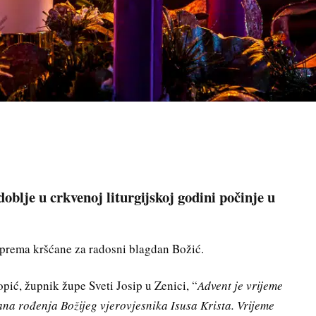
oblje u crkvenoj liturgijskoj godini počinje u
iprema kršćane za radosni blagdan Božić.
pić, župnik župe Sveti Josip u Zenici, “
Advent je vrijeme
na rođenja Božijeg vjerovjesnika Isusa Krista. Vrijeme