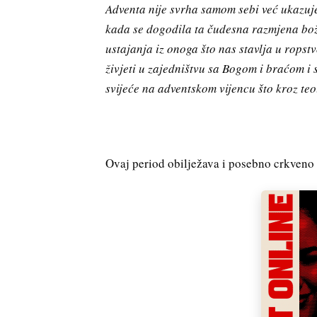
Adventa nije svrha samom sebi već ukazuje
kada se dogodila ta čudesna razmjena boža
ustajanja iz onoga što nas stavlja u ropst
živjeti u zajedništvu sa Bogom i braćom i 
svijeće na adventskom vijencu što kroz te
Ovaj period obilježava i posebno crkveno 