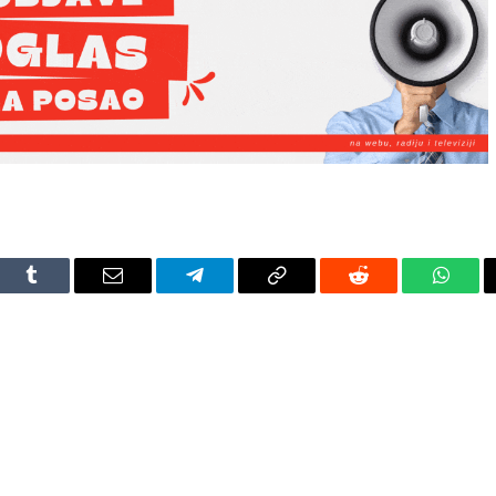
dIn
Tumblr
Email
Telegram
Copy
Reddit
Whats
Link