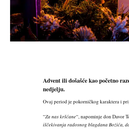
Advent ili došašće kao početno razd
nedjelju.
Ovaj period je pokorničkog karaktera i pr
“
Za nas kršćane
“, napominje don Davor To
iščekivanja radosnog blagdana Božića, da