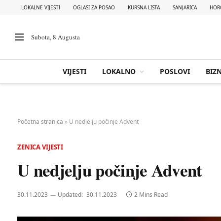
LOKALNE VIJESTI
OGLASI ZA POSAO
KURSNA LISTA
SANJARICA
HOR
Subota, 8 Augusta
VIJESTI
LOKALNO
POSLOVI
BIZN
Početna stranica
»
U nedjelju počinje Advent
ZENICA VIJESTI
U nedjelju počinje Advent
30.11.2023
Updated:
30.11.2023
2 Mins Read