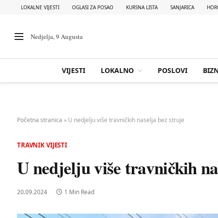
LOKALNE VIJESTI
OGLASI ZA POSAO
KURSNA LISTA
SANJARICA
HOR
Nedjelja, 9 Augusta
VIJESTI
LOKALNO
POSLOVI
BIZN
Početna stranica
»
U nedjelju više travničkih naselja bez struje
TRAVNIK VIJESTI
U nedjelju više travničkih na
20.09.2024
1 Min Read