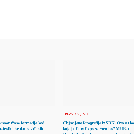
TRAVNIK VIJESTI
e naoružane formacije kod
Objavljene fotografije iz SBK: Ovo su k
strofa i bruka neviđenih
koje je EuroExpress “rentao” MUP-u