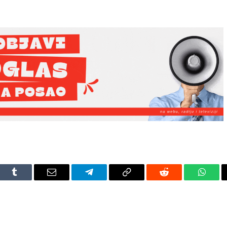
dIn
Tumblr
Email
Telegram
Copy
Reddit
Whats
Link