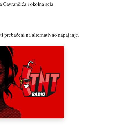
a Gavrančića i okolna sela.
i prebaćeni na alternativno napajanje.