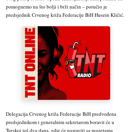
pomognemo na što bolji i brži način – poručio je
predsjednik Crvenog križa Federacije BiH Husein Kličić.
Delegacija Crvenog križa Federacije BiH predvođena
predsjednikom i generalnim sekretarom boravit će u
Turskoj još dva dana, gdje će nastaviti sa posjetama