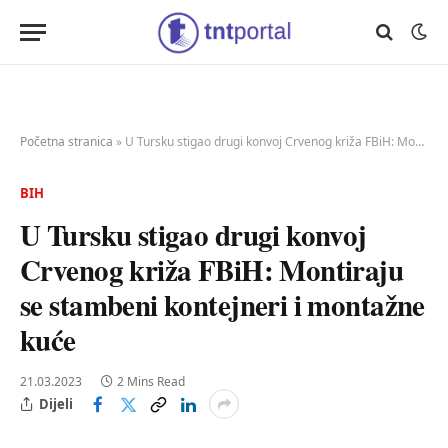
Početna stranica
»
U Tursku stigao drugi konvoj Crvenog križa FBiH: Montiraju se stambeni kontejneri i montažne kuće
BIH
U Tursku stigao drugi konvoj
Crvenog križa FBiH: Montiraju
se stambeni kontejneri i montažne
kuće
21.03.2023
2 Mins Read
Dijeli