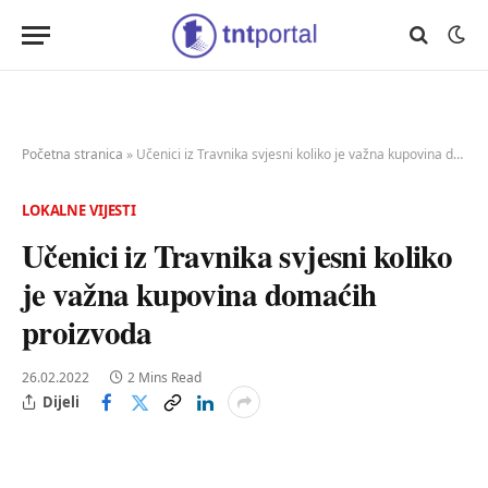
Početna stranica
»
Učenici iz Travnika svjesni koliko je važna kupovina domaćih proizvoda
LOKALNE VIJESTI
Učenici iz Travnika svjesni koliko
je važna kupovina domaćih
proizvoda
26.02.2022
2 Mins Read
Dijeli