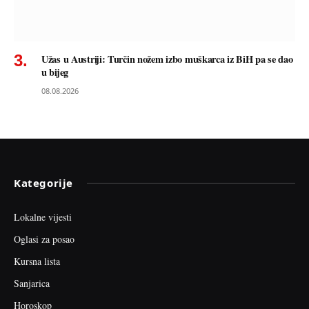
Užas u Austriji: Turčin nožem izbo muškarca iz BiH pa se dao
u bijeg
08.08.2026
Kategorije
Lokalne vijesti
Oglasi za posao
Kursna lista
Sanjarica
Horoskop