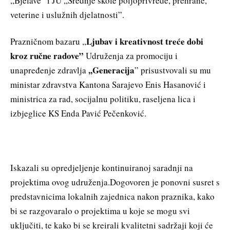
,,Bjelave” i JU ,,Srednje škole poljoprivrede, prehrane,
veterine i uslužnih djelatnosti”.
Ljubav i kreativnost treće dobi
Prazničnom bazaru ,,
kroz ručne radove”
Udruženja za promociju i
,,Generacija
unapređenje zdravlja
” prisustvovali su mu
ministar zdravstva Kantona Sarajevo Enis Hasanović i
ministrica za rad, socijalnu politiku, raseljena lica i
izbjeglice KS Enda Pavić Pečenković.
Iskazali su opredjeljenje kontinuiranoj saradnji na
projektima ovog udruženja.Dogovoren je ponovni susret s
predstavnicima lokalnih zajednica nakon praznika, kako
bi se razgovaralo o projektima u koje se mogu svi
uključiti, te kako bi se kreirali kvalitetni sadržaji koji će