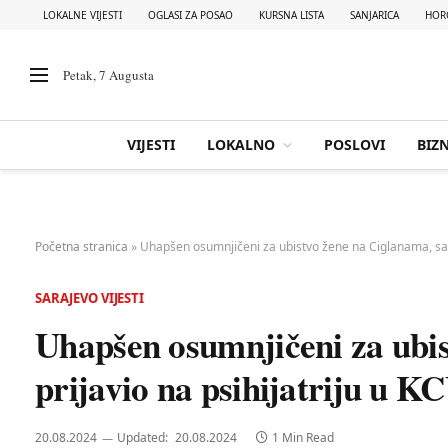
LOKALNE VIJESTI
OGLASI ZA POSAO
KURSNA LISTA
SANJARICA
HOR
Petak, 7 Augusta
VIJESTI
LOKALNO
POSLOVI
BIZN
Početna stranica
»
Uhapšen osumnjičeni za ubistvo žene na Ciglanama, sam 
SARAJEVO VIJESTI
Uhapšen osumnjičeni za ubi
prijavio na psihijatriju u K
20.08.2024
Updated:
20.08.2024
1 Min Read