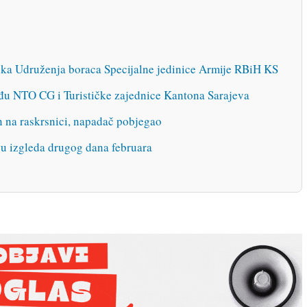
ika Udruženja boraca Specijalne jedinice Armije RBiH KS
eđu NTO CG i Turističke zajednice Kantona Sarajeva
n na raskrsnici, napadač pobjegao
ću izgleda drugog dana februara