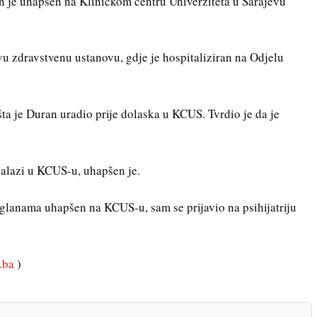
n je uhapšen na Kliničkom centru Univerziteta u Sarajevu
vu zdravstvenu ustanovu, gdje je hospitaliziran na Odjelu
i šta je Duran uradio prije dolaska u KCUS. Tvrdio je da je
nalazi u KCUS-u, uhapšen je.
glanama uhapšen na KCUS-u, sam se prijavio na psihijatriju
.ba
)