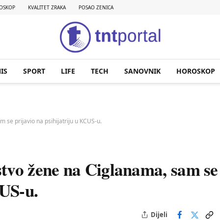
OSKOP
KVALITET ZRAKA
POSAO ZENICA
IS
SPORT
LIFE
TECH
SANOVNIK
HOROSKOP
se prijavio na psihijatriju u KCUS-u.
stvo žene na Ciglanama, sam se
CUS-u.
Dijeli