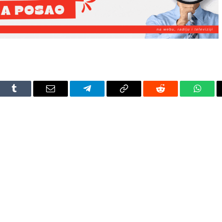
dIn
Tumblr
Email
Telegram
Copy
Reddit
Whats
Link