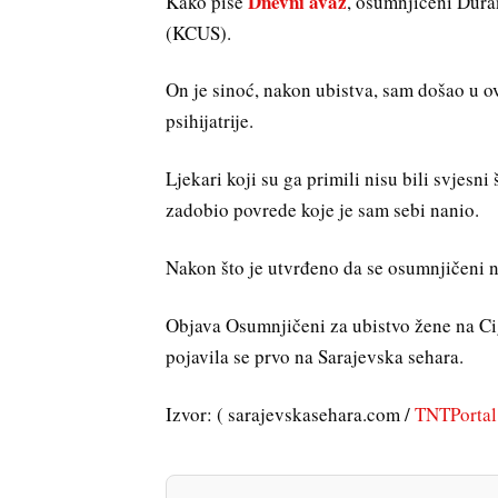
Dnevni avaz
Kako piše
, osumnjičeni Dura
(KCUS).
On je sinoć, nakon ubistva, sam došao u o
psihijatrije.
Ljekari koji su ga primili nisu bili svjesn
zadobio povrede koje je sam sebi nanio.
Nakon što je utvrđeno da se osumnjičeni 
Objava Osumnjičeni za ubistvo žene na Ci
pojavila se prvo na Sarajevska sehara.
Izvor: ( sarajevskasehara.com /
TNTPortal