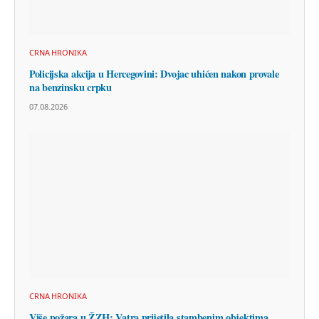
CRNA HRONIKA
Policijska akcija u Hercegovini: Dvojac uhićen nakon provale
na benzinsku crpku
07.08.2026
CRNA HRONIKA
Više požara u ŽZH: Vatra prijetila stambenim objektima