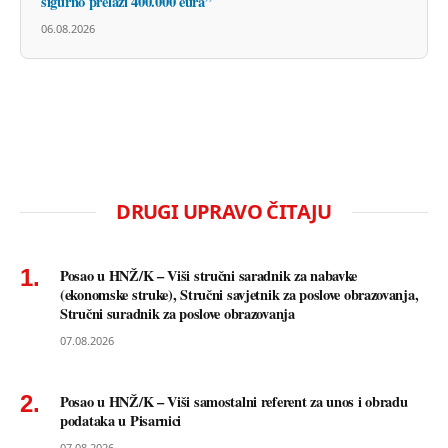
sigurno prelazi 400.000 eura”
06.08.2026
DRUGI UPRAVO ČITAJU
Posao u HNŽ/K – Viši stručni saradnik za nabavke
(ekonomske struke), Stručni savjetnik za poslove obrazovanja,
Stručni suradnik za poslove obrazovanja
07.08.2026
Posao u HNŽ/K – Viši samostalni referent za unos i obradu
podataka u Pisarnici
07.08.2026