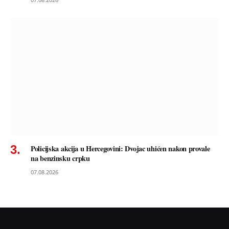
Policijska akcija u Hercegovini: Dvojac uhićen nakon provale
na benzinsku crpku
07.08.2026