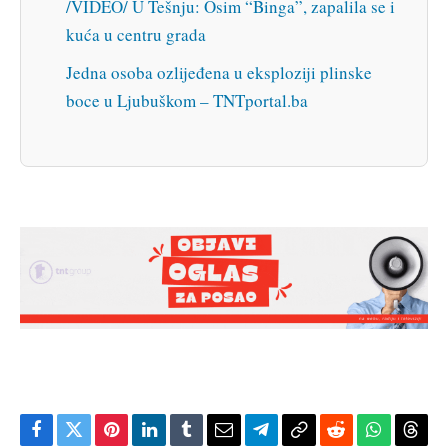
/VIDEO/ U Tešnju: Osim “Binga”, zapalila se i
kuća u centru grada
Jedna osoba ozlijeđena u eksploziji plinske
boce u Ljubuškom – TNTportal.ba
Facebook
Twitter
Pinterest
LinkedIn
Tumblr
Email
Telegram
Copy
Reddit
WhatsAp
Thre