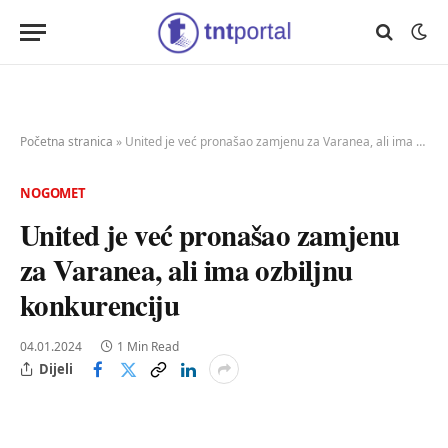
Početna stranica
»
United je već pronašao zamjenu za Varanea, ali ima ozbiljnu konkurenciju
NOGOMET
United je već pronašao zamjenu
za Varanea, ali ima ozbiljnu
konkurenciju
04.01.2024
1 Min Read
Dijeli