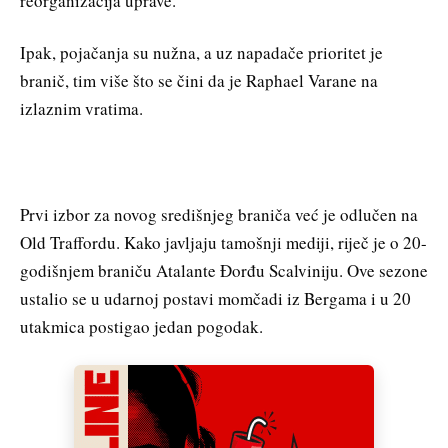
reorganizacija uprave.
Ipak, pojačanja su nužna, a uz napadače prioritet je
branič, tim više što se čini da je Raphael Varane na
izlaznim vratima.
Prvi izbor za novog središnjeg braniča već je odlučen na
Old Traffordu. Kako javljaju tamošnji mediji, riječ je o 20-
godišnjem braniču Atalante Đorđu Scalviniju. Ove sezone
ustalio se u udarnoj postavi momčadi iz Bergama i u 20
utakmica postigao jedan pogodak.