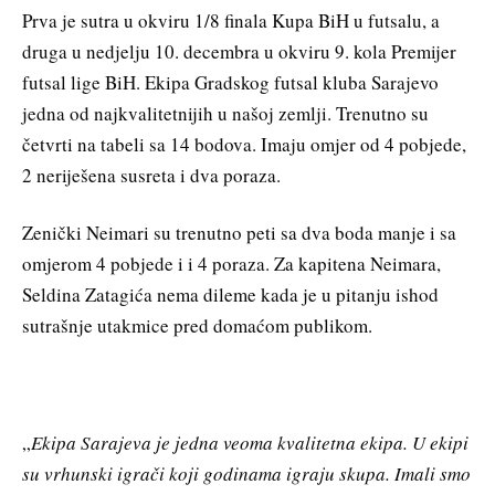
Prva je sutra u okviru 1/8 finala Kupa BiH u futsalu, a
druga u nedjelju 10. decembra u okviru 9. kola Premijer
futsal lige BiH. Ekipa Gradskog futsal kluba Sarajevo
jedna od najkvalitetnijih u našoj zemlji. Trenutno su
četvrti na tabeli sa 14 bodova. Imaju omjer od 4 pobjede,
2 neriješena susreta i dva poraza.
Zenički Neimari su trenutno peti sa dva boda manje i sa
omjerom 4 pobjede i i 4 poraza. Za kapitena Neimara,
Seldina Zatagića nema dileme kada je u pitanju ishod
sutrašnje utakmice pred domaćom publikom.
„
Ekipa Sarajeva je jedna veoma kvalitetna ekipa. U ekipi
su vrhunski igrači koji godinama igraju skupa. Imali smo