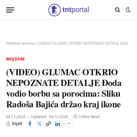
Početna stranica
»
(VIDEO) GLUMAC OTKRIO NEPOZNATE DETALJE Đoda vodio borbu sa porocima: Sliku Radoša Bajića držao kraj ikone
MOJ DOM
(VIDEO) GLUMAC OTKRIO
NEPOZNATE DETALJE Đoda
vodio borbu sa porocima: Sliku
Radoša Bajića držao kraj ikone
04.12.2024
Updated:
04.12.2024
3 Mins Read
Dijeli