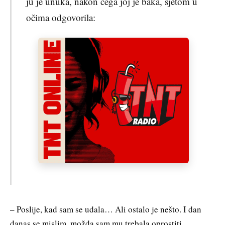
ju je unuka, nakon čega joj je baka, sjetom u
očima odgovorila:
– Poslije, kad sam se udala… Ali ostalo je nešto. I dan
danas se mislim, možda sam mu trebala oprostiti…