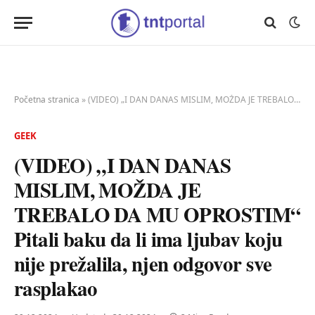
Početna stranica
»
(VIDEO) „I DAN DANAS MISLIM, MOŽDA JE TREBALO DA MU OPROSTIM“ Pitali baku da li ima ljubav koju nije prežalila, njen odgovor sve rasplakao
GEEK
(VIDEO) „I DAN DANAS
MISLIM, MOŽDA JE
TREBALO DA MU OPROSTIM“
Pitali baku da li ima ljubav koju
nije prežalila, njen odgovor sve
rasplakao