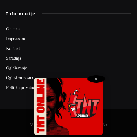
Informacije
O nama
Impressum
Kontakt
Saradnja
Oglašavanje
Oglasi za posao
×
Politika privatnosti
© 2026 web dizajn i seo optimizacija by tnt.ba