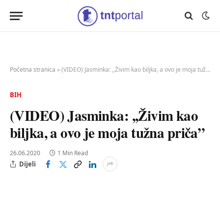
Početna stranica
»
(VIDEO) Jasminka: ,,Živim kao biljka, a ovo je moja tužna priča”
BIH
(VIDEO) Jasminka: ,,Živim kao
biljka, a ovo je moja tužna priča”
26.06.2020
1 Min Read
Dijeli