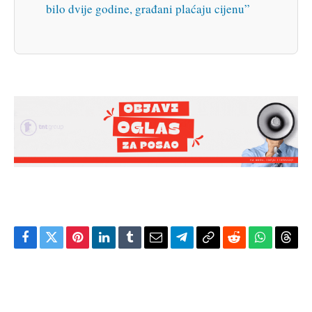
bilo dvije godine, građani plaćaju cijenu”
Facebook
Twitter
Pinterest
LinkedIn
Tumblr
Email
Telegram
Copy
Reddit
WhatsAp
Thre
Link