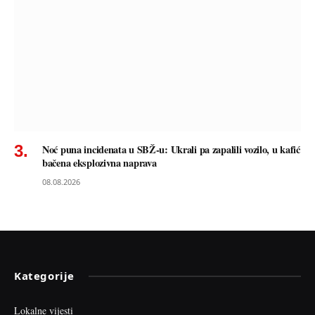
Noć puna incidenata u SBŽ-u: Ukrali pa zapalili vozilo, u kafić
bačena eksplozivna naprava
08.08.2026
Kategorije
Lokalne vijesti