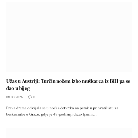
Užas u Austriji: Turčin nožem izbo muškarca iz BiH pa se
dao u bijeg
08.08.2026
0
Prava drama odvijala se u noći s četvrtka na petak u prihvatilištu za
beskućnike u Grazu, gdje je 48-godišnji državljanin…