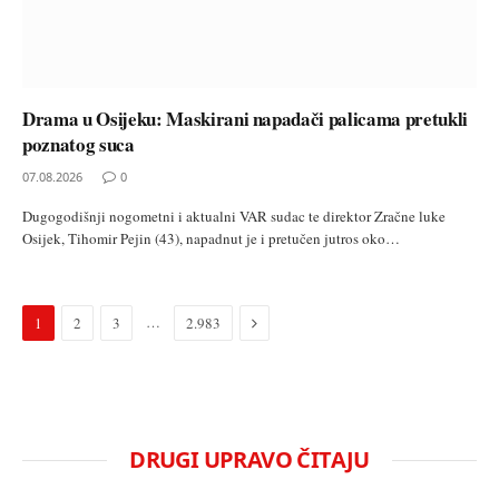
Drama u Osijeku: Maskirani napadači palicama pretukli
poznatog suca
07.08.2026
0
Dugogodišnji nogometni i aktualni VAR sudac te direktor Zračne luke
Osijek, Tihomir Pejin (43), napadnut je i pretučen jutros oko…
Next
…
1
2
3
2.983
DRUGI UPRAVO ČITAJU