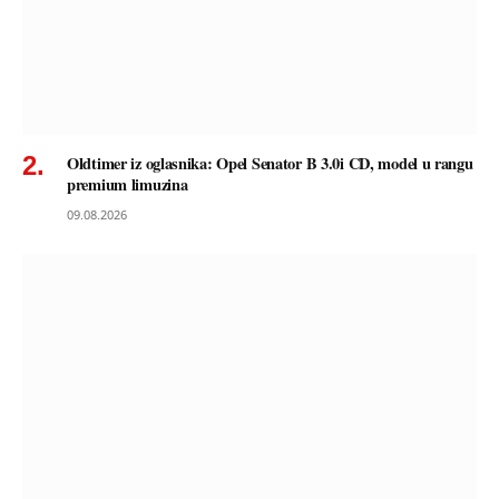
Oldtimer iz oglasnika: Opel Senator B 3.0i CD, model u rangu
premium limuzina
09.08.2026