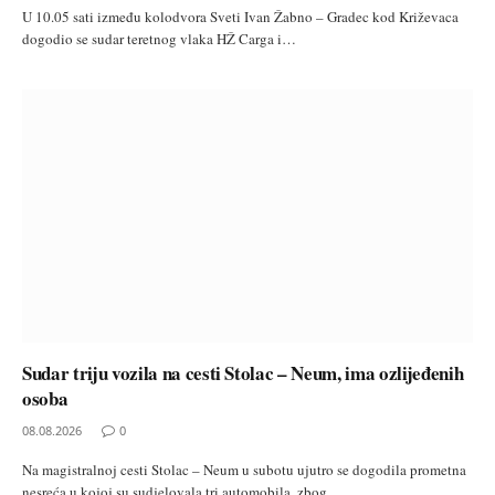
U 10.05 sati između kolodvora Sveti Ivan Žabno – Gradec kod Križevaca
dogodio se sudar teretnog vlaka HŽ Carga i…
Sudar triju vozila na cesti Stolac – Neum, ima ozlijeđenih
osoba
08.08.2026
0
Na magistralnoj cesti Stolac – Neum u subotu ujutro se dogodila prometna
nesreća u kojoj su sudjelovala tri automobila, zbog…