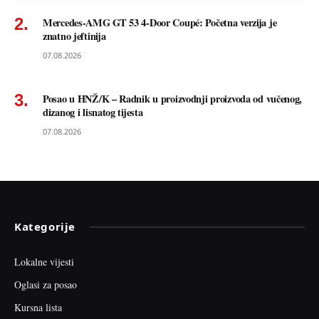
Mercedes-AMG GT 53 4-Door Coupé: Početna verzija je
znatno jeftinija
07.08.2026
Posao u HNŽ/K – Radnik u proizvodnji proizvoda od vučenog,
dizanog i lisnatog tijesta
07.08.2026
Kategorije
Lokalne vijesti
Oglasi za posao
Kursna lista