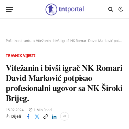
Početna stranica
»
Vitežanin i bivši igrač NK Romari David Marković potpisao profesionalni ugovor sa NK Široki Brijeg.
TRAVNIK VIJESTI
Vitežanin i bivši igrač NK Romari
David Marković potpisao
profesionalni ugovor sa NK Široki
Brijeg.
15.02.2024
1 Min Read
Dijeli