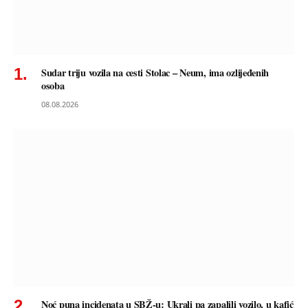
Sudar triju vozila na cesti Stolac – Neum, ima ozlijeđenih
osoba
08.08.2026
Noć puna incidenata u SBŽ-u: Ukrali pa zapalili vozilo, u kafić