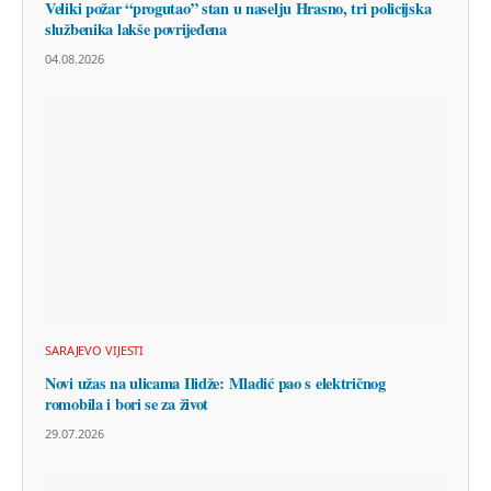
Veliki požar “progutao” stan u naselju Hrasno, tri policijska
službenika lakše povrijeđena
04.08.2026
SARAJEVO VIJESTI
Novi užas na ulicama Ilidže: Mladić pao s električnog
romobila i bori se za život
29.07.2026