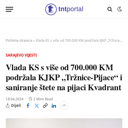
Početna stranica
»
Vlada KS s više od 700.000 KM podržala KJKP „Tržnice-Pijace“ i saniranje štete na pijaci Kvadrant
SARAJEVO VIJESTI
Vlada KS s više od 700.000 KM
podržala KJKP „Tržnice-Pijace“ i
saniranje štete na pijaci Kvadrant
18.04.2024
2 Mins Read
Dijeli