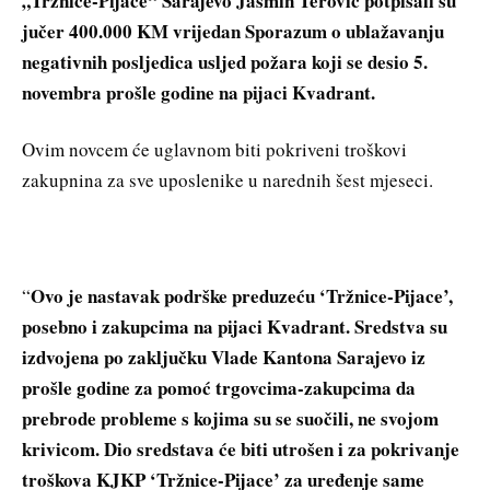
„Tržnice-Pijace“ Sarajevo Jasmin Terović potpisali su
jučer 400.000 KM vrijedan Sporazum o ublažavanju
negativnih posljedica usljed požara koji se desio 5.
novembra prošle godine na pijaci Kvadrant.
Ovim novcem će uglavnom biti pokriveni troškovi
zakupnina za sve uposlenike u narednih šest mjeseci.
Ovo je nastavak podrške preduzeću ‘Tržnice-Pijace’,
“
posebno i zakupcima na pijaci Kvadrant. Sredstva su
izdvojena po zaključku Vlade Kantona Sarajevo iz
prošle godine za pomoć trgovcima-zakupcima da
prebrode probleme s kojima su se suočili, ne svojom
krivicom. Dio sredstava će biti utrošen i za pokrivanje
troškova KJKP ‘Tržnice-Pijace’ za uređenje same