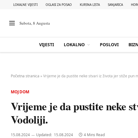
LOKALNE VIJESTI
OGLASI ZA POSAO
KURSNA LISTA
SANJARICA
HOR
Subota, 8 Augusta
VIJESTI
LOKALNO
POSLOVI
BIZN
Početna stranica
»
Vrijeme je da pustite neke stvari iz života jer stiže pun m
MOJ DOM
Vrijeme je da pustite neke st
Vodoliji.
15.08.2024
Updated:
15.08.2024
4 Mins Read