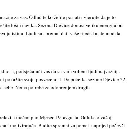
acije za vas. Odlučite ko želite postati i vjerujte da je to
ešite loših navika. Sezona Djevice donosi veliku energiju od
 svoju istinu. Ljudi su spremni čuti vaše riječi. Imate moć da
dnosa, podsjećajući vas da su vam voljeni ljudi najvažniji.
ju i pokažite svoju posvećenost. Do početka sezone Djevice 22.
zija sebe. Nema potrebe za odobrenjem drugih.
 prelazi u moćan pun Mjesec 19. avgusta. Odluka o vašoj
tivna i motivirajuća. Budite spremni za pomak naprijed počevši