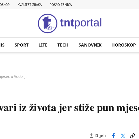
OSKOP
KVALITET ZRAKA
POSAO ZENICA
IS
SPORT
LIFE
TECH
SANOVNIK
HOROSKOP
jesec u Vodoliji.
vari iz života jer stiže pun mjes
Dijeli