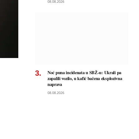
08.08.2026
Noć puna incidenata u SBŽ-u: Ukrali pa
zapalili vozilo, u kafić bačena eksplozivna
naprava
08.08.2026