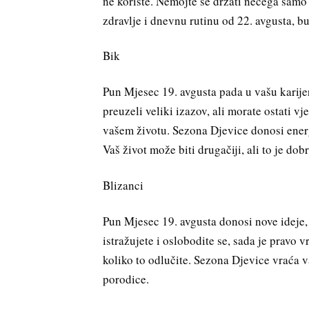
ne koriste. Nemojte se držati nečega samo
zdravlje i dnevnu rutinu od 22. avgusta, b
Bik
Pun Mjesec 19. avgusta pada u vašu karije
preuzeli veliki izazov, ali morate ostati vj
vašem životu. Sezona Djevice donosi energij
Vaš život može biti drugačiji, ali to je dob
Blizanci
Pun Mjesec 19. avgusta donosi nove ideje, 
istražujete i oslobodite se, sada je pravo v
koliko to odlučite. Sezona Djevice vraća v
porodice.