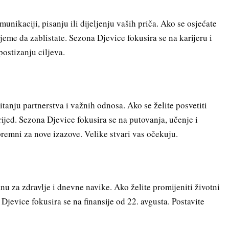
unikaciji, pisanju ili dijeljenju vaših priča. Ako se osjećate
rijeme da zablistate. Sezona Djevice fokusira se na karijeru i
postizanju ciljeva.
tanju partnerstva i važnih odnosa. Ako se želite posvetiti
ijed. Sezona Djevice fokusira se na putovanja, učenje i
premni za nove izazove. Velike stvari vas očekuju.
u za zdravlje i dnevne navike. Ako želite promijeniti životni
na Djevice fokusira se na finansije od 22. avgusta. Postavite