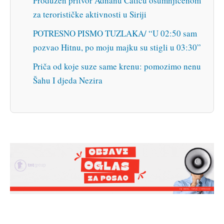
Produžen pritvor Adnanu Ćatiću osumnjičenom
za terorističke aktivnosti u Siriji
POTRESNO PISMO TUZLAKA/ “U 02:50 sam
pozvao Hitnu, po moju majku su stigli u 03:30”
Priča od koje suze same krenu: pomozimo nenu
Šahu I djeda Nezira