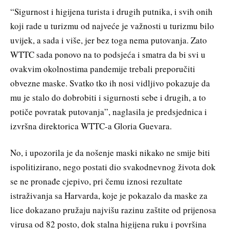
“Sigurnost i higijena turista i drugih putnika, i svih onih
koji rade u turizmu od najveće je važnosti u turizmu bilo
uvijek, a sada i više, jer bez toga nema putovanja. Zato
WTTC sada ponovo na to podsjeća i smatra da bi svi u
ovakvim okolnostima pandemije trebali preporučiti
obvezne maske. Svatko tko ih nosi vidljivo pokazuje da
mu je stalo do dobrobiti i sigurnosti sebe i drugih, a to
potiče povratak putovanja”, naglasila je predsjednica i
izvršna direktorica WTTC-a Gloria Guevara.
No, i upozorila je da nošenje maski nikako ne smije biti
ispolitizirano, nego postati dio svakodnevnog života dok
se ne pronađe cjepivo, pri čemu iznosi rezultate
istraživanja sa Harvarda, koje je pokazalo da maske za
lice dokazano pružaju najvišu razinu zaštite od prijenosa
virusa od 82 posto, dok stalna higijena ruku i površina