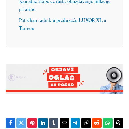
Kamatne stope će rasti, obuzdavanje inflacije
prioritet
Potreban radnik u preduzeću LUXOR XL u
Turbetu
Facebook
Twitter
Pinterest
LinkedIn
Tumblr
Email
Telegram
Copy
Reddit
WhatsAp
Thre