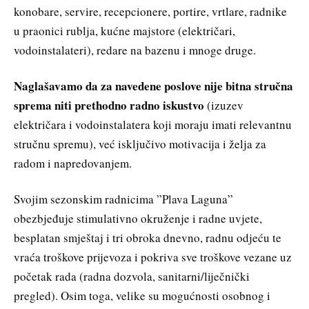
konobare, servire, recepcionere, portire, vrtlare, radnike
u praonici rublja, kućne majstore (električari,
vodoinstalateri), redare na bazenu i mnoge druge.
Naglašavamo da za navedene poslove nije bitna stručna
sprema niti prethodno radno iskustvo
(izuzev
električara i vodoinstalatera koji moraju imati relevantnu
stručnu spremu), već isključivo motivacija i želja za
radom i napredovanjem.
Svojim sezonskim radnicima ”Plava Laguna”
obezbjeđuje stimulativno okruženje i radne uvjete,
besplatan smještaj i tri obroka dnevno, radnu odjeću te
vraća troškove prijevoza i pokriva sve troškove vezane uz
početak rada (radna dozvola, sanitarni/liječnički
pregled). Osim toga, velike su mogućnosti osobnog i