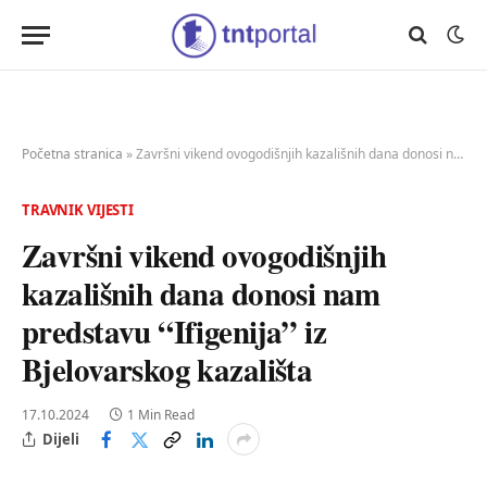
Početna stranica
»
Završni vikend ovogodišnjih kazališnih dana donosi nam predstavu “Ifigenija” iz Bjelovarskog kazališta
TRAVNIK VIJESTI
Završni vikend ovogodišnjih
kazališnih dana donosi nam
predstavu “Ifigenija” iz
Bjelovarskog kazališta
17.10.2024
1 Min Read
Dijeli