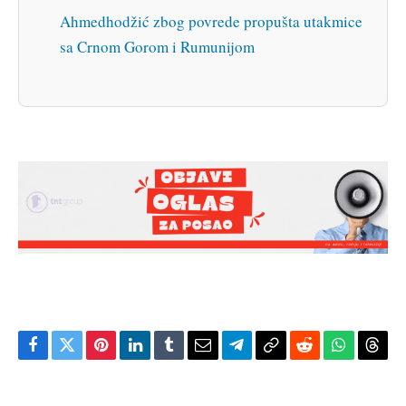
Ahmedhodžić zbog povrede propušta utakmice
sa Crnom Gorom i Rumunijom
Facebook
Twitter
Pinterest
LinkedIn
Tumblr
Email
Telegram
Copy
Reddit
WhatsAp
Thre
Link