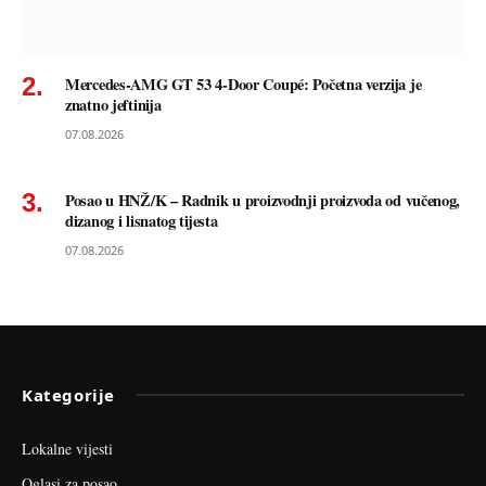
Mercedes-AMG GT 53 4-Door Coupé: Početna verzija je
znatno jeftinija
07.08.2026
Posao u HNŽ/K – Radnik u proizvodnji proizvoda od vučenog,
dizanog i lisnatog tijesta
07.08.2026
Kategorije
Lokalne vijesti
Oglasi za posao