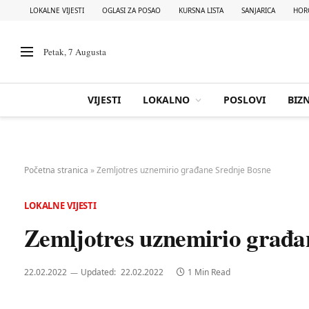
LOKALNE VIJESTI
OGLASI ZA POSAO
KURSNA LISTA
SANJARICA
HOR
Petak, 7 Augusta
VIJESTI
LOKALNO
POSLOVI
BIZN
Početna stranica
»
Zemljotres uznemirio građane Srednje Bosne
LOKALNE VIJESTI
Zemljotres uznemirio građa
22.02.2022
Updated:
22.02.2022
1 Min Read