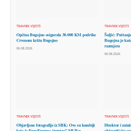
TRAVNIK VIJESTI
TRAVNIK VIJESTI
Općina Bugojno osigurala 30.000 KM podrške
Šaljić: Puštanj
Crvenom križu Bugojno
Bugojna je kata
razmjera
06.08.2026
06.08.2026
TRAVNIK VIJESTI
TRAVNIK VIJESTI
Objavljene fotografije iz SBK: Ovo su kombiji
Direktor i mini
koje je EuroExpress “rentao” MUP-u
objasniti šta su