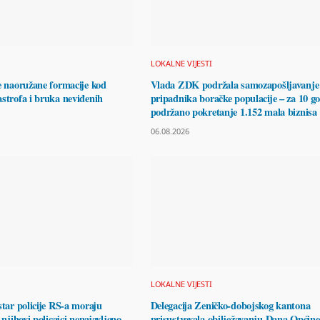
LOKALNE VIJESTI
e naoružane formacije kod
Vlada ZDK podržala samozapošljavanje
strofa i bruka neviđenih
pripadnika boračke populacije – za 10 g
podržano pokretanje 1.152 mala biznisa
06.08.2026
LOKALNE VIJESTI
star policije RS-a moraju
Delegacija Zeničko-dobojskog kantona
 njihovi policajci nenajavljeno
prisustvovala obilježavanju Dana Općine