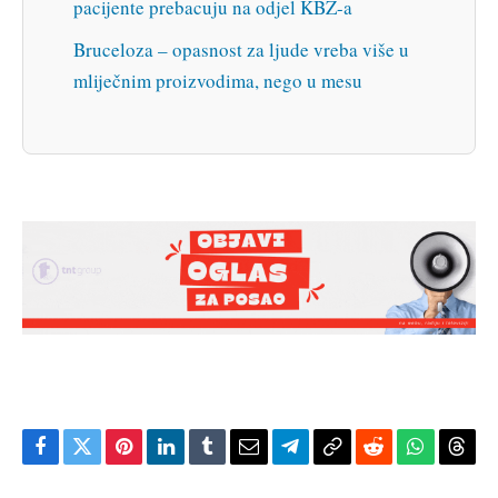
pacijente prebacuju na odjel KBZ-a
Bruceloza – opasnost za ljude vreba više u
mliječnim proizvodima, nego u mesu
Facebook
Twitter
Pinterest
LinkedIn
Tumblr
Email
Telegram
Copy
Reddit
WhatsAp
Thre