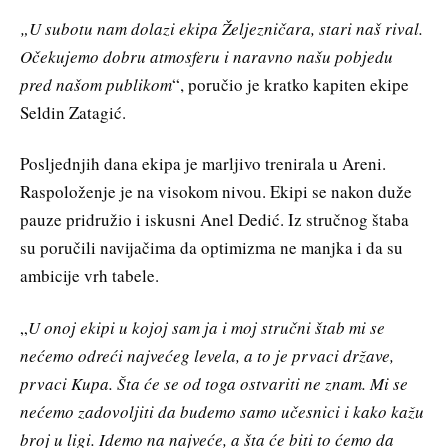
„U subotu nam dolazi ekipa Željezničara, stari naš rival.
Očekujemo dobru atmosferu i naravno našu pobjedu
pred našom publikom
“, poručio je kratko kapiten ekipe
Seldin Zatagić.
Posljednjih dana ekipa je marljivo trenirala u Areni.
Raspoloženje je na visokom nivou. Ekipi se nakon duže
pauze pridružio i iskusni Anel Dedić. Iz stručnog štaba
su poručili navijačima da optimizma ne manjka i da su
ambicije vrh tabele.
„
U onoj ekipi u kojoj sam ja i moj stručni štab mi se
nećemo odreći najvećeg levela, a to je prvaci države,
prvaci Kupa. Šta će se od toga ostvariti ne znam. Mi se
nećemo zadovoljiti da budemo samo učesnici i kako kažu
broj u ligi. Idemo na najveće, a šta će biti to ćemo da