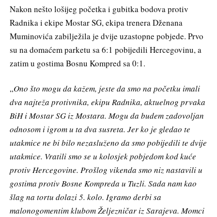
Nakon nešto lošijeg početka i gubitka bodova protiv
Radnika i ekipe Mostar SG, ekipa trenera Dženana
Muminovića zabilježila je dvije uzastopne pobjede. Prvo
su na domaćem parketu sa 6:1 pobijedili Hercegovinu, a
zatim u gostima Bosnu Kompred sa 0:1.
„
Ono što mogu da kažem, jeste da smo na početku imali
dva najteža protivnika, ekipu Radnika, aktuelnog prvaka
BiH i Mostar SG iz Mostara. Mogu da budem zadovoljan
odnosom i igrom u ta dva susreta. Jer ko je gledao te
utakmice ne bi bilo nezasluženo da smo pobijedili te dvije
utakmice. Vratili smo se u kolosjek pobjedom kod kuće
protiv Hercegovine. Prošlog vikenda smo niz nastavili u
gostima protiv Bosne Kompreda u Tuzli. Sada nam kao
šlag na tortu dolazi 5. kolo. Igramo derbi sa
malonogomentim klubom Željezničar iz Sarajeva. Momci