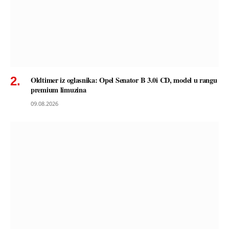
Oldtimer iz oglasnika: Opel Senator B 3.0i CD, model u rangu
premium limuzina
09.08.2026