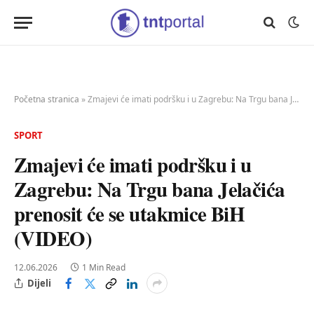
Početna stranica
»
Zmajevi će imati podršku i u Zagrebu: Na Trgu bana Jelačića prenosit će se utakmice BiH (VIDEO)
SPORT
Zmajevi će imati podršku i u
Zagrebu: Na Trgu bana Jelačića
prenosit će se utakmice BiH
(VIDEO)
12.06.2026
1 Min Read
Dijeli