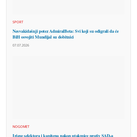
SPORT
Nesvakidašnji potez AdmiralBeta: Svi koji su odigrali da će
BiH osvojiti Mundijal su dobitnici
07.07.2026
NOGOMET
Izjave selektora i kapitena nakon utakmice protiv SAD-a