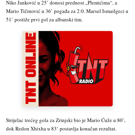
Niko Janković u 25’ donosi prednost „Plemićima“, a
Mario Tičinović u 36’ pogađa za 2:0. Marsel Ismailgeci u
51’ postiže prvi gol za albanski tim.
Strijelac trećeg gola za Zrinjski bio je Mario Ćuže u 80’,
dok Redon Xhixha u 83’ postavlja konačan rezultat.