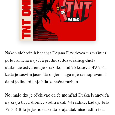
Nakon slobodnih bacanja Dejana Davidovca u završnici
poluvremena najveća prednost dosadašnjeg dijela
utakmice ostvarena je s razlikom od 26 koševa (49-23),
kada je sasvim jasno da omjer snaga nije ravnopravan. i
da bi jedino pitanje bila konačna razlika.
No, malo tko je očekivao da će momčad Duška Ivanovića
na kraju treće dionice voditi s čak 44 razlike, kada je bilo
77-33! Bilo je jasno da se do kraja utakmice radilo i da