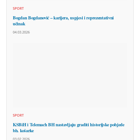
SPORT
Bogdan Bogdanović – karijera, uspjesi i reprezentativni
učinak
04.03.2026
SPORT
KSBiH i Telemach BH nastavljaju graditi historijske pobjede
bh. košarke
03.02.2026