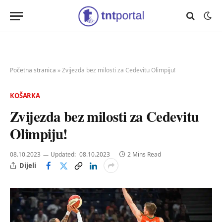
Početna stranica
»
Zvijezda bez milosti za Cedevitu Olimpiju!
KOŠARKA
Zvijezda bez milosti za Cedevitu
Olimpiju!
08.10.2023
Updated:
08.10.2023
2 Mins Read
Dijeli