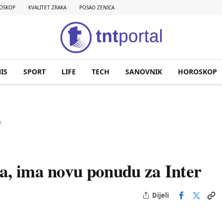
OSKOP
KVALITET ZRAKA
POSAO ZENICA
IS
SPORT
LIFE
TECH
SANOVNIK
HOROSKOP
r
a, ima novu ponudu za Inter
Dijeli