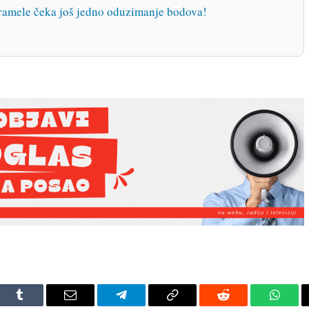
ele čeka još jedno oduzimanje bodova!
dIn
Tumblr
Email
Telegram
Copy
Reddit
Whats