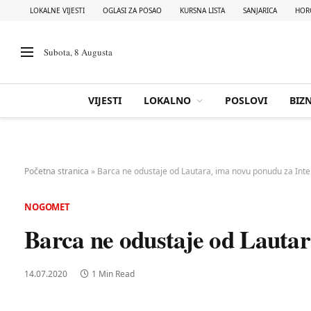
LOKALNE VIJESTI
OGLASI ZA POSAO
KURSNA LISTA
SANJARICA
HOR
Subota, 8 Augusta
VIJESTI
LOKALNO
POSLOVI
BIZN
Početna stranica
»
Barca ne odustaje od Lautara, ima novu ponudu za Inte
NOGOMET
Barca ne odustaje od Lautar
14.07.2020
1 Min Read