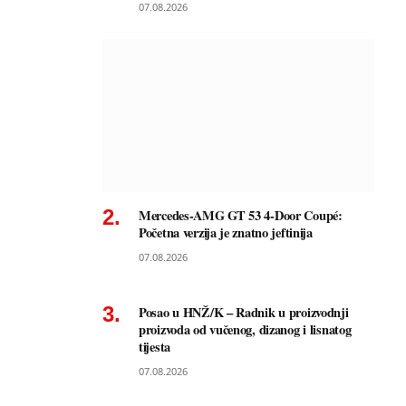
07.08.2026
Mercedes-AMG GT 53 4-Door Coupé:
Početna verzija je znatno jeftinija
07.08.2026
Posao u HNŽ/K – Radnik u proizvodnji
proizvoda od vučenog, dizanog i lisnatog
tijesta
07.08.2026