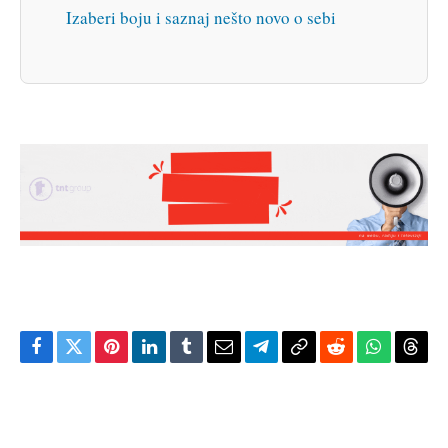
Izaberi boju i saznaj nešto novo o sebi
Facebook
Twitter
Pinterest
LinkedIn
Tumblr
Email
Telegram
Copy
Reddit
WhatsAp
Thre
Link