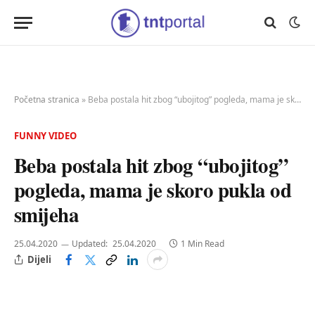
Početna stranica
»
Beba postala hit zbog “ubojitog” pogleda, mama je skoro pukla od smijeha
FUNNY VIDEO
Beba postala hit zbog “ubojitog”
pogleda, mama je skoro pukla od
smijeha
25.04.2020
Updated:
25.04.2020
1 Min Read
Dijeli