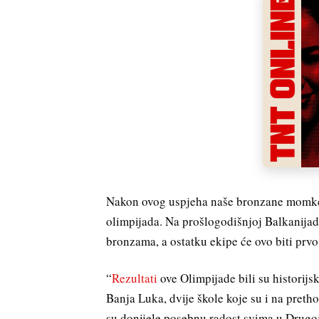
Nakon ovog uspjeha naše bronzane momke
olimpijada. Na prošlogodišnjoj Balkanijadi
bronzama, a ostatku ekipe će ovo biti prv
“
Rezultati
ove Olimpijade bili su historijs
Banja Luka, dvije škole koje su i na pre
su donijele posebnu radost svima u Drugoj