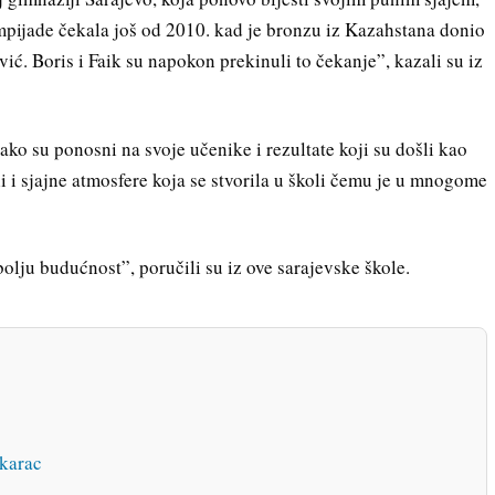
mpijade čekala još od 2010. kad je bronzu iz Kazahstana donio
ić. Boris i Faik su napokon prekinuli to čekanje”, kazali su iz
ako su ponosni na svoje učenike i rezultate koji su došli kao
li i sjajne atmosfere koja se stvorila u školi čemu je u mnogome
bolju budućnost”, poručili su iz ove sarajevske škole.
škarac