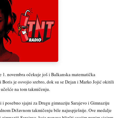
 1. novembra očekuje još i Balkanska matematička
 Boris je osvojio srebro, dok su se Dejan i Marko Jojić okitili
o učešće na tom takmičenju.
ki i posebno sjajni za Drugu gimnaziju Sarajevo i Gimnaziju
thodnom Državnom takmičenju bile najuspješnije. Ove medalje
 gimnaziji Sarajevo, koja ponovo blješti svojim punim sjajem,