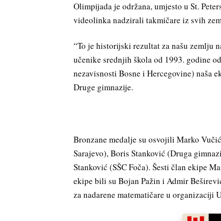
Olimpijada je održana, umjesto u St. Pete
videolinka nadzirali takmičare iz svih zem
“To je historijski rezultat za našu zemlj
učenike srednjih škola od 1993. godine o
nezavisnosti Bosne i Hercegovine) naša eki
Druge gimnazije.
Bronzane medalje su osvojili Marko Vučić
Sarajevo), Boris Stanković (Druga gimnaz
Stanković (SŠC Foča). Šesti član ekipe Ma
ekipe bili su Bojan Pažin i Admir Beširev
za nadarene matematičare u organizaciji 