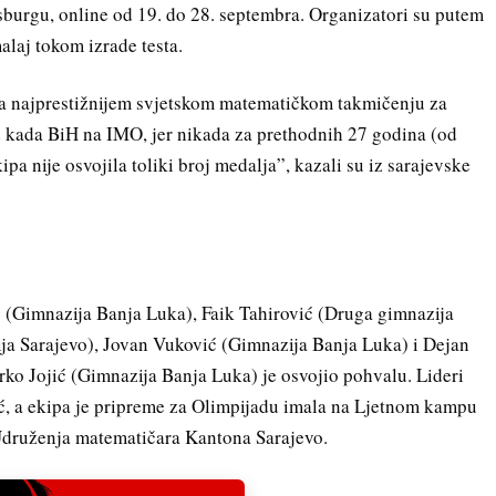
rsburgu, online od 19. do 28. septembra. Organizatori su putem
alaj tokom izrade testa.
u na najprestižnijem svjetskom matematičkom takmičenju za
d kada BiH na IMO, jer nikada za prethodnih 27 godina (od
pa nije osvojila toliki broj medalja”, kazali su iz sarajevske
 (Gimnazija Banja Luka), Faik Tahirović (Druga gimnazija
ija Sarajevo), Jovan Vuković (Gimnazija Banja Luka) i Dejan
rko Jojić (Gimnazija Banja Luka) je osvojio pohvalu. Lideri
ić, a ekipa je pripreme za Olimpijadu imala na Ljetnom kampu
Udruženja matematičara Kantona Sarajevo.