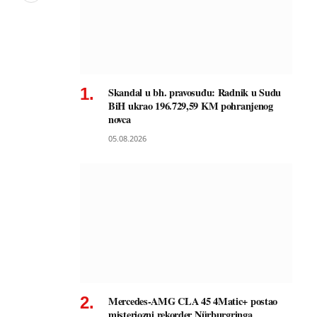
Skandal u bh. pravosuđu: Radnik u Sudu
BiH ukrao 196.729,59 KM pohranjenog
novca
05.08.2026
Mercedes-AMG CLA 45 4Matic+ postao
misteriozni rekorder Nürburgringa