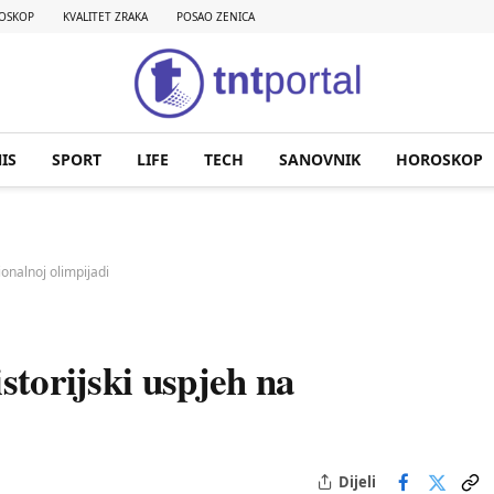
OSKOP
KVALITET ZRAKA
POSAO ZENICA
IS
SPORT
LIFE
TECH
SANOVNIK
HOROSKOP
ionalnoj olimpijadi
storijski uspjeh na
Dijeli