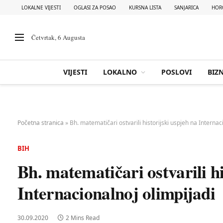
LOKALNE VIJESTI
OGLASI ZA POSAO
KURSNA LISTA
SANJARICA
HOR
Četvrtak, 6 Augusta
VIJESTI
LOKALNO
POSLOVI
BIZN
Početna stranica
»
Bh. matematičari ostvarili historijski uspjeh na Internac
BIH
Bh. matematičari ostvarili hi
Internacionalnoj olimpijadi
30.09.2020
2 Mins Read