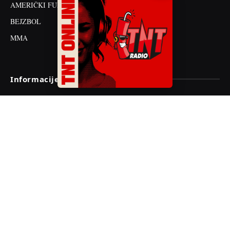
AMERIČKI FUDBAL
BEJZBOL
MMA
Informacije
O nama
Impressum
Kontakt
Saradnja
Oglašavanje
Oglasi za posao
Politika privatnosti