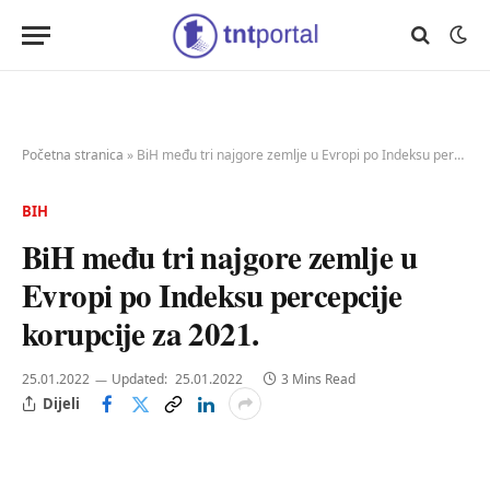
Početna stranica
»
BiH među tri najgore zemlje u Evropi po Indeksu percepcije korupcije za 2021.
BIH
BiH među tri najgore zemlje u
Evropi po Indeksu percepcije
korupcije za 2021.
25.01.2022
Updated:
25.01.2022
3 Mins Read
Dijeli