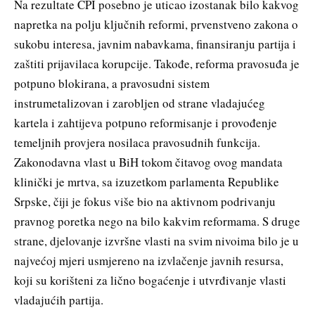
Na rezultate CPI posebno je uticao izostanak bilo kakvog
napretka na polju ključnih reformi, prvenstveno zakona o
sukobu interesa, javnim nabavkama, finansiranju partija i
zaštiti prijavilaca korupcije. Takođe, reforma pravosuđa je
potpuno blokirana, a pravosudni sistem
instrumetalizovan i zarobljen od strane vladajućeg
kartela i zahtijeva potpuno reformisanje i provođenje
temeljnih provjera nosilaca pravosudnih funkcija.
Zakonodavna vlast u BiH tokom čitavog ovog mandata
klinički je mrtva, sa izuzetkom parlamenta Republike
Srpske, čiji je fokus više bio na aktivnom podrivanju
pravnog poretka nego na bilo kakvim reformama. S druge
strane, djelovanje izvršne vlasti na svim nivoima bilo je u
najvećoj mjeri usmjereno na izvlačenje javnih resursa,
koji su korišteni za lično bogaćenje i utvrđivanje vlasti
vladajućih partija.