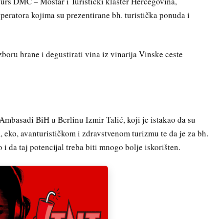
urs DMC – Mostar i Turistički klaster Hercegovina,
peratora kojima su prezentirane bh. turistička ponuda i
izboru hrane i degustirati vina iz vinarija Vinske ceste
 Ambasadi BiH u Berlinu Izmir Talić, koji je istakao da su
 eko, avanturističkom i zdravstvenom turizmu te da je za bh.
i da taj potencijal treba biti mnogo bolje iskorišten.