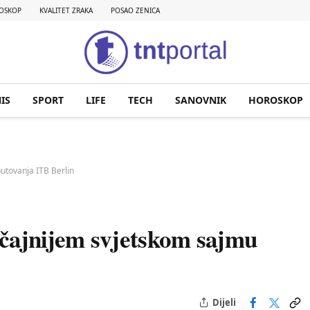
OSKOP
KVALITET ZRAKA
POSAO ZENICA
IS
SPORT
LIFE
TECH
SANOVNIK
HOROSKOP
utovanja ITB Berlin
ačajnijem svjetskom sajmu
Dijeli