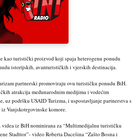
ne kao turistički proizvod koji spaja heterogenu ponudu
udu istorijskih, avanturističkih i vjerskih destinacija.
rizam partnerski promoviraju ovu turističku ponudu BiH.
stičkih atrakcija međunarodnim medijima i vodećim
 se, uz podršku USAID Turizma, i uspostavljanje partnerstva s
 iz Vanjskotrgovinske komore.
a videa iz BiH nominirana za “Multimedijalnu turističku
ne Stadttor”- video Roberta Dacešina “Zašto Bosna i