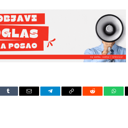
dIn
Tumblr
Email
Telegram
Copy
Reddit
Whats
Link