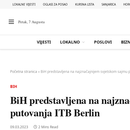
LOKALNE VIJESTI
OGLASI ZA POSAO
KURSNA LISTA
SANJARICA
HOR
Petak, 7 Augusta
VIJESTI
LOKALNO
POSLOVI
BIZN
Početna stranica
»
BiH predstavljena na najznačajnijem svjetskom sajmu p
BIH
BiH predstavljena na najzn
putovanja ITB Berlin
09.03.2023
2 Mins Read