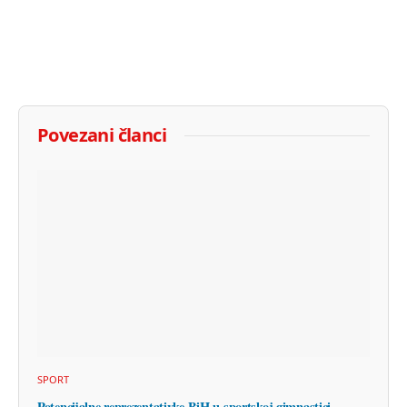
Povezani članci
SPORT
Potencijalne reprezentativke BiH u sportskoj gimnastici