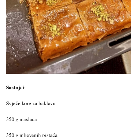
Sastojci
:
Svježe kore za baklavu
350 g maslaca
350 g mljevenih pistaća