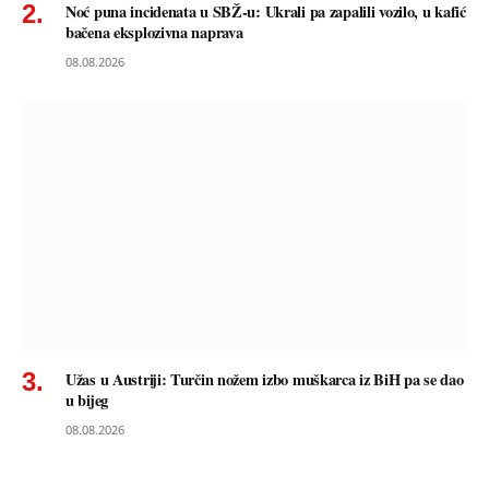
Noć puna incidenata u SBŽ-u: Ukrali pa zapalili vozilo, u kafić
bačena eksplozivna naprava
08.08.2026
Užas u Austriji: Turčin nožem izbo muškarca iz BiH pa se dao
u bijeg
08.08.2026