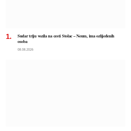
Sudar triju vozila na cesti Stolac – Neum, ima ozlijeđenih
osoba
08.08.2026