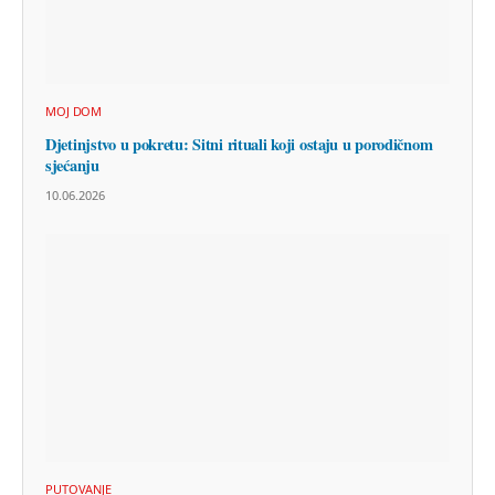
MOJ DOM
Djetinjstvo u pokretu: Sitni rituali koji ostaju u porodičnom
sjećanju
10.06.2026
PUTOVANJE