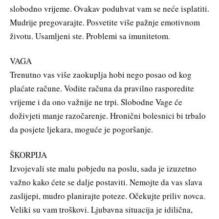
slobodno vrijeme. Ovakav poduhvat vam se neće isplatiti.
Mudrije pregovarajte. Posvetite više pažnje emotivnom
životu. Usamljeni ste. Problemi sa imunitetom.
VAGA
Trenutno vas više zaokuplja hobi nego posao od kog
plaćate račune. Vodite računa da pravilno rasporedite
vrijeme i da ono važnije ne trpi. Slobodne Vage će
doživjeti manje razočarenje. Hronični bolesnici bi trbalo
da posjete ljekara, moguće je pogoršanje.
ŠKORPIJA
Izvojevali ste malu pobjedu na poslu, sada je izuzetno
važno kako ćete se dalje postaviti. Nemojte da vas slava
zaslijepi, mudro planirajte poteze. Očekujte priliv novca.
Veliki su vam troškovi. Ljubavna situacija je idilična,