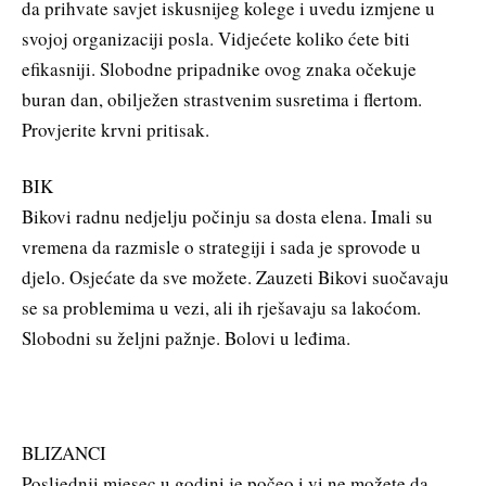
da prihvate savjet iskusnijeg kolege i uvedu izmjene u
svojoj organizaciji posla. Vidjećete koliko ćete biti
efikasniji. Slobodne pripadnike ovog znaka očekuje
buran dan, obilježen strastvenim susretima i flertom.
Provjerite krvni pritisak.
BIK
Bikovi radnu nedjelju počinju sa dosta elena. Imali su
vremena da razmisle o strategiji i sada je sprovode u
djelo. Osjećate da sve možete. Zauzeti Bikovi suočavaju
se sa problemima u vezi, ali ih rješavaju sa lakoćom.
Slobodni su željni pažnje. Bolovi u leđima.
BLIZANCI
Posljednji mjesec u godini je počeo i vi ne možete da