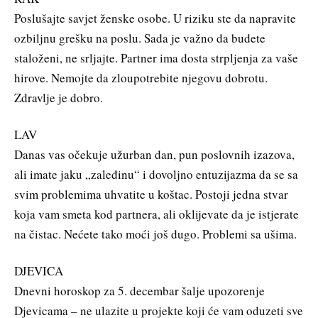
Poslušajte savjet ženske osobe. U riziku ste da napravite
ozbiljnu grešku na poslu. Sada je važno da budete
staloženi, ne srljajte. Partner ima dosta strpljenja za vaše
hirove. Nemojte da zloupotrebite njegovu dobrotu.
Zdravlje je dobro.
LAV
Danas vas očekuje užurban dan, pun poslovnih izazova,
ali imate jaku „zaleđinu“ i dovoljno entuzijazma da se sa
svim problemima uhvatite u koštac. Postoji jedna stvar
koja vam smeta kod partnera, ali oklijevate da je istjerate
na čistac. Nećete tako moći još dugo. Problemi sa ušima.
DJEVICA
Dnevni horoskop za 5. decembar šalje upozorenje
Djevicama – ne ulazite u projekte koji će vam oduzeti sve