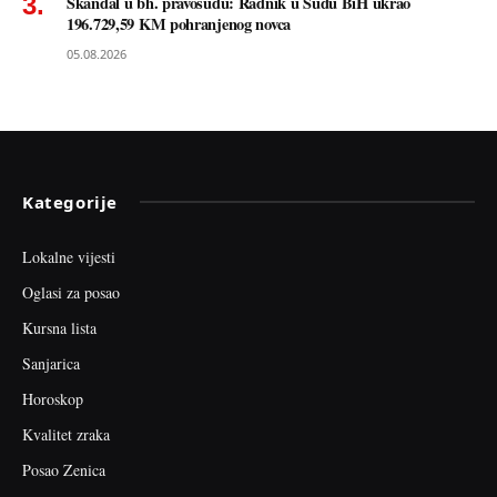
Skandal u bh. pravosuđu: Radnik u Sudu BiH ukrao
196.729,59 KM pohranjenog novca
05.08.2026
Kategorije
Lokalne vijesti
Oglasi za posao
Kursna lista
Sanjarica
Horoskop
Kvalitet zraka
Posao Zenica