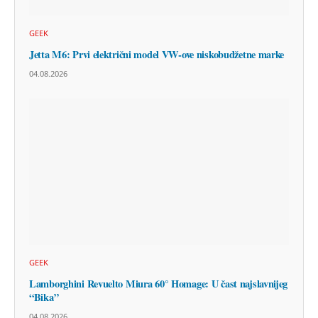
GEEK
Jetta M6: Prvi električni model VW-ove niskobudžetne marke
04.08.2026
GEEK
Lamborghini Revuelto Miura 60° Homage: U čast najslavnijeg
“Bika”
04.08.2026