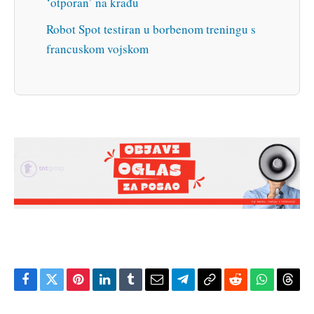
‘otporan’ na krađu
Robot Spot testiran u borbenom treningu s
francuskom vojskom
Facebook
Twitter
Pinterest
LinkedIn
Tumblr
Email
Telegram
Copy
Reddit
WhatsAp
Thre
Link