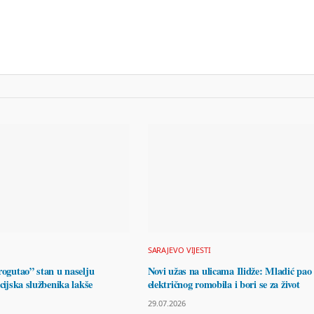
SARAJEVO VIJESTI
rogutao” stan u naselju
Novi užas na ulicama Ilidže: Mladić pao 
icijska službenika lakše
električnog romobila i bori se za život
29.07.2026