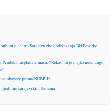
u subotu u centru Sarajeva zbog održavanja BH Povorke
isa Pendeka rasplakale masu: “Rekao mi je majko neću dugo,
io”
uzme obaveze prema NUBBiH
 pjedinim sarajevskim školama