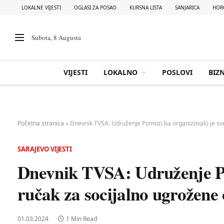
LOKALNE VIJESTI
OGLASI ZA POSAO
KURSNA LISTA
SANJARICA
HOR
Subota, 8 Augusta
VIJESTI
LOKALNO
POSLOVI
BIZN
Početna stranica
»
Dnevnik TVSA: Udruženje Pomozi.ba organizovalo je sv
SARAJEVO VIJESTI
Dnevnik TVSA: Udruženje Po
ručak za socijalno ugrožene
01.03.2024
1 Min Read