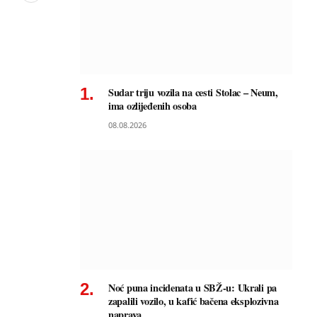
Sudar triju vozila na cesti Stolac – Neum,
ima ozlijeđenih osoba
08.08.2026
Noć puna incidenata u SBŽ-u: Ukrali pa
zapalili vozilo, u kafić bačena eksplozivna
naprava