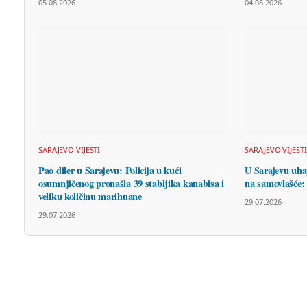
05.08.2026
04.08.2026
SARAJEVO VIJESTI
SARAJEVO VIJESTI
Pao diler u Sarajevu: Policija u kući
U Sarajevu uha
osumnjičenog pronašla 39 stabljika kanabisa i
na samovlašće:
veliku količinu marihuane
29.07.2026
29.07.2026