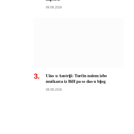
08.08.2026
Užas u Austriji: Turčin nožem izbo
muškarca iz BiH pa se dao u bijeg
08.08.2026