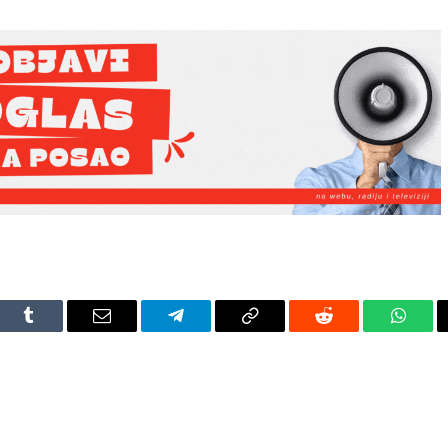
dIn
Tumblr
Email
Telegram
Copy
Reddit
Whats
Link