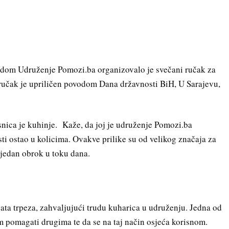
redom Udruženje Pomozi.ba organizovalo je svečani ručak za
 ručak je upriličen povodom Dana državnosti BiH, U Sarajevu,
snica je kuhinje. Kaže, da joj je udruženje Pomozi.ba
sti ostao u kolicima. Ovakve prilike su od velikog značaja za
 jedan obrok u toku dana.
ta trpeza, zahvaljujući trudu kuharica u udruženju. Jedna od
om pomagati drugima te da se na taj način osjeća korisnom.