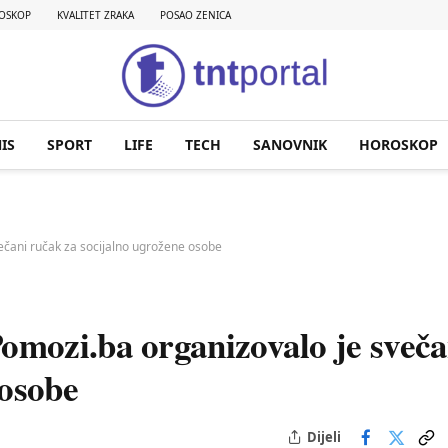
OSKOP
KVALITET ZRAKA
POSAO ZENICA
IS
SPORT
LIFE
TECH
SANOVNIK
HOROSKOP
ečani ručak za socijalno ugrožene osobe
mozi.ba organizovalo je sveča
 osobe
Dijeli