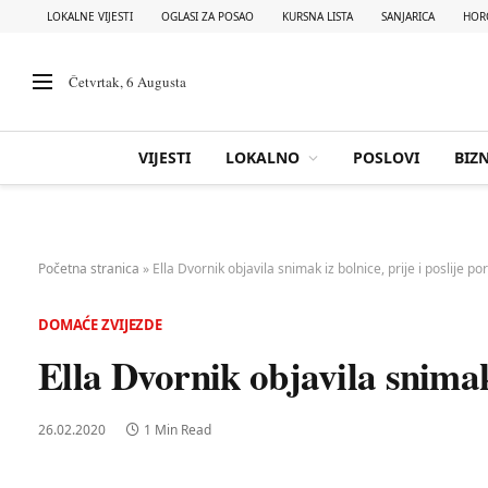
LOKALNE VIJESTI
OGLASI ZA POSAO
KURSNA LISTA
SANJARICA
HOR
Četvrtak, 6 Augusta
VIJESTI
LOKALNO
POSLOVI
BIZN
Početna stranica
»
Ella Dvornik objavila snimak iz bolnice, prije i poslije p
DOMAĆE ZVIJEZDE
Ella Dvornik objavila snimak 
26.02.2020
1 Min Read