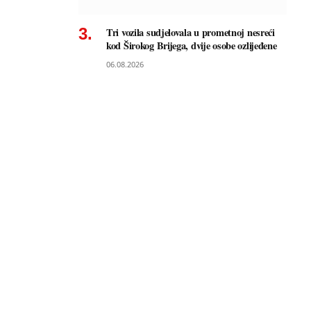
Tri vozila sudjelovala u prometnoj nesreći
kod Širokog Brijega, dvije osobe ozlijeđene
06.08.2026