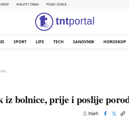
OSKOP
KVALITET ZRAKA
POSAO ZENICA
IS
SPORT
LIFE
TECH
SANOVNIK
HOROSKOP
oroda
iz bolnice, prije i poslije poro
Dijeli