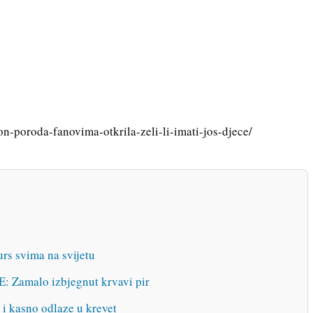
on-poroda-fanovima-otkrila-zeli-li-imati-jos-djece/
urs svima na svijetu
amalo izbjegnut krvavi pir
 i kasno odlaze u krevet