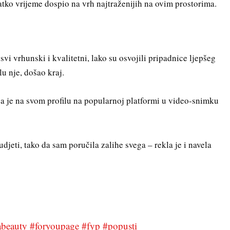
atko vrijeme dospio na vrh najtraženijih na ovim prostorima.
svi vrhunski i kvalitetni, lako su osvojili pripadnice ljepšeg
elu nje, došao kraj.
ja je na svom profilu na popularnoj platformi u video-snimku
udjeti, tako da sam poručila zalihe svega – rekla je i navela
beauty
#foryoupage
#fyp
#popusti