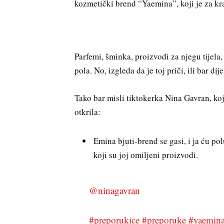
kozmetički brend “Yaemina”, koji je za kr
Parfemi, šminka, proizvodi za njegu tijela, 
pola. No, izgleda da je toj priči, ili bar dij
Tako bar misli tiktokerka Nina Gavran, ko
otkrila:
Emina bjuti-brend se gasi, i ja ću pol
koji su joj omiljeni proizvodi.
@ninagavran
#preporukice
#preporuke
#yaemina