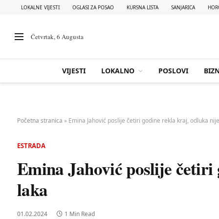
LOKALNE VIJESTI
OGLASI ZA POSAO
KURSNA LISTA
SANJARICA
HOR
Četvrtak, 6 Augusta
VIJESTI
LOKALNO
POSLOVI
BIZN
Početna stranica
»
Emina Jahović poslije četiri godine rekla kraj, odluka nije
ESTRADA
Emina Jahović poslije četiri 
laka
01.02.2024
1 Min Read