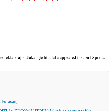
e rekla kraj, odluka nije bila laka appeared first on Express.
a Eurosong
I SA KUĆOM U ŠEPKU: Mujići će zgrnuti veliko