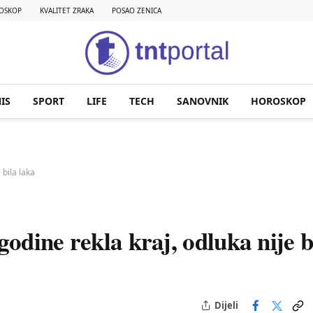
OSKOP
KVALITET ZRAKA
POSAO ZENICA
IS
SPORT
LIFE
TECH
SANOVNIK
HOROSKOP
 bila laka
godine rekla kraj, odluka nije b
Dijeli