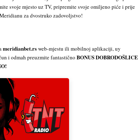
mite svoje mjesto uz TV, pripremite svoje omiljeno piće i prije
u Meridianu za dvostruko zadovoljstvo!
meridianbet.rs
na
web-mjestu ili mobilnoj aplikaciji, uy
BONUS DOBRODOŠLICE
ačun i odmah preuzmite fantastično
NO!