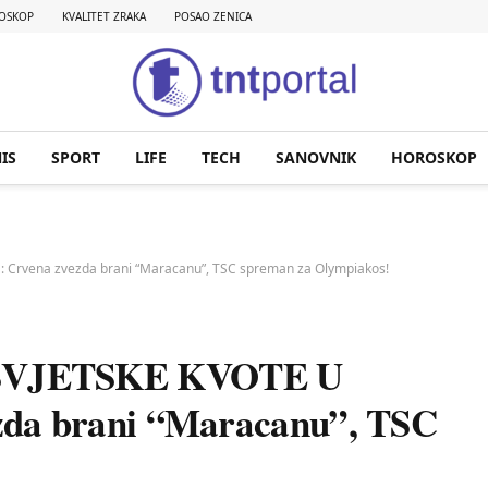
OSKOP
KVALITET ZRAKA
POSAO ZENICA
IS
SPORT
LIFE
TECH
SANOVNIK
HOROSKOP
rvena zvezda brani “Maracanu”, TSC spreman za Olympiakos!
SVJETSKE KVOTE U
da brani “Maracanu”, TSC