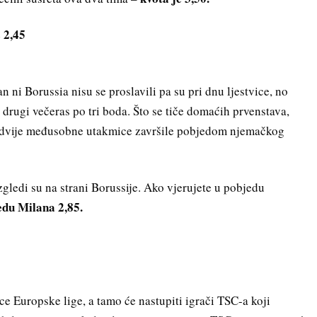
2,45
ni Borussia nisu se proslavili pa su pri dnu ljestvice, no
 i drugi večeras po tri boda. Što se tiče domaćih prvenstava,
e dvije međusobne utakmice završile pobjedom njemačkog
zgledi su na strani Borussije. Ako vjerujete u pobjedu
jedu Milana 2,85.
ce Europske lige, a tamo će nastupiti igrači TSC-a koji