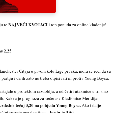
NAJVEĆI KVOTACI
ju te
i top ponuda za online klađenje!
 2,25
Manchester Cityja u prvom kolu Lige prvaka, mora se reći da su
artiju i da ih zato ne treba otpisivati ​​ni protiv Young Boysa.
stajale u proteklom razdoblju, a od četiri utakmice u tri smo
elih. Kakva je prognoza za večeras? Kladionice Meridijan
ezde
tečaj 3,20 na pobjedu Young Boysa.
dok
Ako i dalje
kvota je 3,50.
većini susreta ova dva tima –