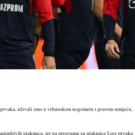
gi prvaka, uživali smo u vrhunskom nogometu i pravom umijeću,
zanimljivih utakmica, jer na programu su utakmice Lige prvaka