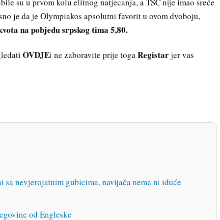
le su u prvom kolu elitnog natjecanja, a TSC nije imao sreće
asno je da je Olympiakos apsolutni favorit u ovom dvoboju,
 kvota na pobjedu srpskog tima 5,80.
OVDJE
Registar
ledati
i ne zaboravite prije toga
jer vas
i sa nevjerojatnim gubicima, navijača nema ni iduće
cegovine od Engleske