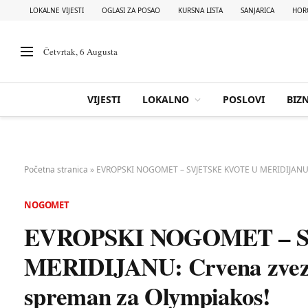
LOKALNE VIJESTI
OGLASI ZA POSAO
KURSNA LISTA
SANJARICA
HOR
Četvrtak, 6 Augusta
VIJESTI
LOKALNO
POSLOVI
BIZN
Početna stranica
»
EVROPSKI NOGOMET – SVJETSKE KVOTE U MERIDIJANU: C
NOGOMET
EVROPSKI NOGOMET – 
MERIDIJANU: Crvena zvez
spreman za Olympiakos!