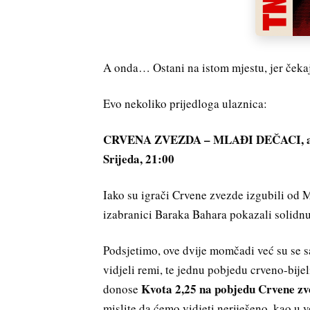
A onda… Ostani na istom mjestu, jer čeka
Evo nekoliko prijedloga ulaznica:
CRVENA ZVEZDA – MLAĐI DEČACI, as
Srijeda, 21:00
Iako su igrači Crvene zvezde izgubili od 
izabranici Baraka Bahara pokazali solidnu p
Podsjetimo, ove dvije momčadi već su se sa
vidjeli remi, te jednu pobjedu crveno-bij
Kvota 2,25 na pobjedu Crvene zv
donose
mislite da ćemo vidjeti neriješeno, kao u 