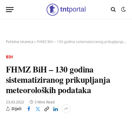
Početna stranica
»
FHMZ BiH – 130 godina sistematiziranog prikupljanja meteoroloških podataka
BIH
FHMZ BiH – 130 godina
sistematiziranog prikupljanja
meteoroloških podataka
23.03.2022
3 Mins Read
Dijeli