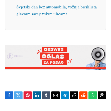
Svjetski dan bez automobila, vožnja biciklista
glavnim sarajevskim ulicama
Facebook
Twitter
Pinterest
LinkedIn
Tumblr
Email
Telegram
Copy
Reddit
WhatsAp
Thre
Link