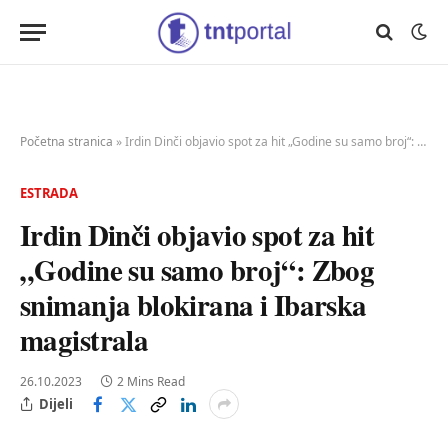
Početna stranica
»
Irdin Dinči objavio spot za hit „Godine su samo broj“: Zbog snimanja blokirana i Ibarska magistrala
ESTRADA
Irdin Dinči objavio spot za hit
„Godine su samo broj“: Zbog
snimanja blokirana i Ibarska
magistrala
26.10.2023
2 Mins Read
Dijeli