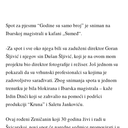
Spot za pjesmu “Godine su samo broj” je sniman na
Ibarskoj magistrali u kafani „Sumeđ“.
-Za spot i sve oko njega bili su zaduženi direktor Goran
Šljivić i njegov sin Dušan Šljivić, koji je na ovom mom
projektu bio direktor fotografije i režiser. Još jednom su
pokazali da su vrhunski profesionalci sa kojima je
zadovoljstvo sarađivati. Zbog snimanja spota u jednom
trenutku je bila blokirana i Ibarska magistrala – kaže
Irdin Dinči koji se zahvalio na pomoći i podršci
produkciji “Kruna” i Saletu Jankoviću.
Ovaj rođeni Zeničanin koji 30 godina živi i radi u
Švicarskoj, novi spot će naredne sedmice promovirati i u