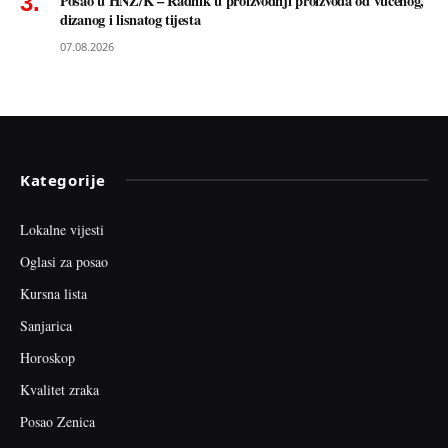
Posao u HNŽ/K – Radnik u proizvodnji proizvoda od vučenog,
dizanog i lisnatog tijesta
07.08.2026
Kategorije
Lokalne vijesti
Oglasi za posao
Kursna lista
Sanjarica
Horoskop
Kvalitet zraka
Posao Zenica