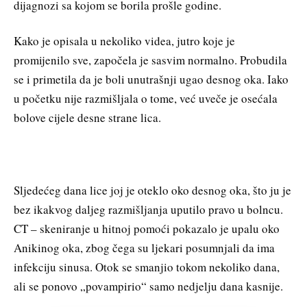
dijagnozi sa kojom se borila prošle godine.
Kako je opisala u nekoliko videa, jutro koje je
promijenilo sve, započela je sasvim normalno. Probudila
se i primetila da je boli unutrašnji ugao desnog oka. Iako
u početku nije razmišljala o tome, već uveče je osećala
bolove cijele desne strane lica.
Sljedećeg dana lice joj je oteklo oko desnog oka, što ju je
bez ikakvog daljeg razmišljanja uputilo pravo u bolncu.
CT – skeniranje u hitnoj pomoći pokazalo je upalu oko
Anikinog oka, zbog čega su ljekari posumnjali da ima
infekciju sinusa. Otok se smanjio tokom nekoliko dana,
ali se ponovo „povampirio“ samo nedjelju dana kasnije.