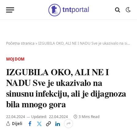
Početna stranica
»
IZGUBILA OKO, ALI NE I NADU Sve je ukazivalo na sinusnu infekciju, ali je dijagnoza bila mnogo gora
MOJ DOM
IZGUBILA OKO, ALI NE I
NADU Sve je ukazivalo na
sinusnu infekciju, ali je dijagnoza
bila mnogo gora
22.04.2024
Updated:
22.04.2024
3 Mins Read
Dijeli