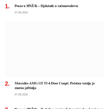
Posao u HNŽ/K – Djelatnik u računovodstvu
07.08.2026
Mercedes-AMG GT 53 4-Door Coupé: Početna verzija je
znatno jeftinija
07.08.2026