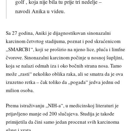
golf , koja nije bila tu prije tri nedelje –
navodi Anika u videu.
Sa 27 godina, Aniki je dijagnostikovan sinonazalni
karcinom četvrtog stadijuma, poznat i pod skraćenicom
„SMARCB1“, koji se proširio na njeno lice, pluća i limfne
čvorove. Sinonazalni karcinom počinje u nosnoj šupljini,
koja se nalazi odmah iza i oko bočnih strana nosa. Tamo
može „rasti“ nekoliko oblika raka, ali se smatra da je ova
izuzetno retka – čak toliko da „pogađa“ jedva jednu od
milion osoba.
Prema istraživanju „NIH-a“, u medicinskoj literaturi je
prijavljeno manje od 200 slučajeva. Studija je takođe
primijetila da čini samo jedan procenat svih karcinoma
glave i vrata.