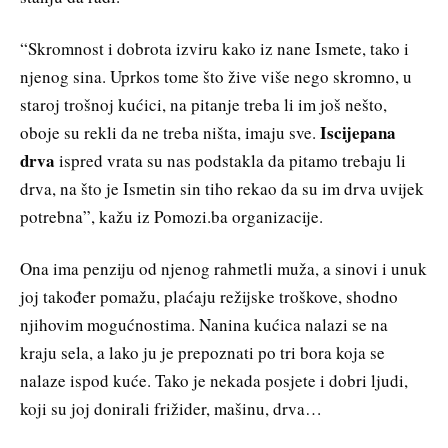
“Skromnost i dobrota izviru kako iz nane Ismete, tako i
njenog sina. Uprkos tome što žive više nego skromno, u
staroj trošnoj kućici, na pitanje treba li im još nešto,
Iscijepana
oboje su rekli da ne treba ništa, imaju sve.
drva
ispred vrata su nas podstakla da pitamo trebaju li
drva, na što je Ismetin sin tiho rekao da su im drva uvijek
potrebna”, kažu iz Pomozi.ba organizacije.
Ona ima penziju od njenog rahmetli muža, a sinovi i unuk
joj također pomažu, plaćaju režijske troškove, shodno
njihovim mogućnostima. Nanina kućica nalazi se na
kraju sela, a lako ju je prepoznati po tri bora koja se
nalaze ispod kuće. Tako je nekada posjete i dobri ljudi,
koji su joj donirali frižider, mašinu, drva…