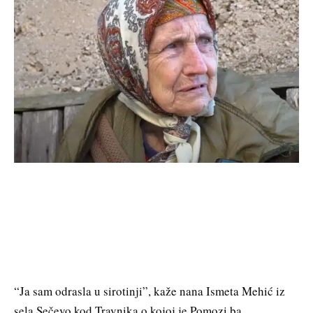
“Ja sam odrasla u sirotinji”, kaže nana Ismeta Mehić iz
sela Sečevo kod Travnika o kojoj je Pomozi.ba