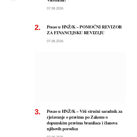
07.08.2026
Posao u HNŽ/K – POMOĆNI REVIZOR
ZA FINANCIJSKU REVIZIJU
07.08.2026
Posao u HNŽ/K – Viši stručni saradnik za
rješavanje o pravima po Zakonu o
dopunskim pravima branilaca i članova
njihovih porodica
07.08.2026