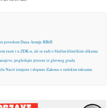
ast povodom Dana Armije RBiH
om raste i u ZDK-u, ali se radi o blažim kliničkim slikama
Sarajevo, pogledajte prizore iz glavnog grada
jila Nacrt izmjene i dopune Zakona o sudskim taksama