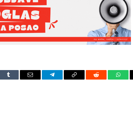
dIn
Tumblr
Email
Telegram
Copy
Reddit
Whats
Link