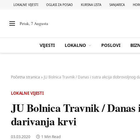
LOKALNE VIJESTI
OGLASI ZA POSAO
KURSNA LISTA
SANJARICA
HOR
Petak, 7 Augusta
VIJESTI
LOKALNO
POSLOVI
BIZN
Početna stranica
»
JU Bolnica Travnik / Danas i sutra akcija dobrovoljnog da
LOKALNE VIJESTI
JU Bolnica Travnik / Danas i
darivanja krvi
03.03.2020
1 Min Read