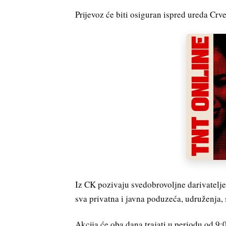
Prijevoz će biti osiguran ispred ureda Crv
Iz CK pozivaju svedobrovoljne darivatelje 
sva privatna i javna poduzeća, udruženja
Akcija će oba dana trajati u periodu od 9: