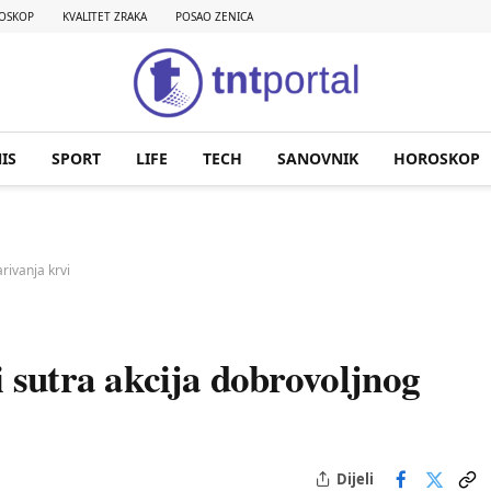
OSKOP
KVALITET ZRAKA
POSAO ZENICA
IS
SPORT
LIFE
TECH
SANOVNIK
HOROSKOP
rivanja krvi
 sutra akcija dobrovoljnog
Dijeli