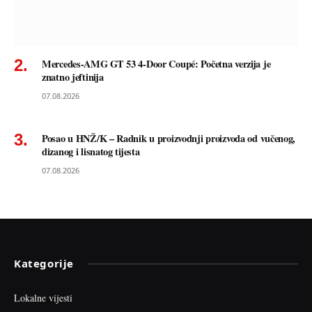
Mercedes-AMG GT 53 4-Door Coupé: Početna verzija je
znatno jeftinija
07.08.2026
Posao u HNŽ/K – Radnik u proizvodnji proizvoda od vučenog,
dizanog i lisnatog tijesta
07.08.2026
Kategorije
Lokalne vijesti