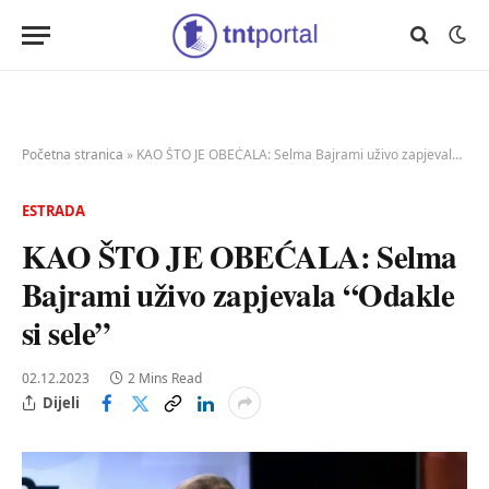
Početna stranica
»
KAO ŠTO JE OBEĆALA: Selma Bajrami uživo zapjevala “Odakle si sele”
ESTRADA
KAO ŠTO JE OBEĆALA: Selma
Bajrami uživo zapjevala “Odakle
si sele”
02.12.2023
2 Mins Read
Dijeli