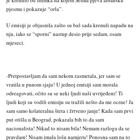
je krenulo od snimka na kojem Selma pjeva albansku
pjesmu i pokazuje “orla”.
U emisiji je objasnila zašto su baš sada krenuli napadu na
nju, iako se “sporni” nastup desio prije sedam, osam
mjeseci.
-Pretpostavljam da sam nekom zasmetala, jer sam se
vratila u punom sjaju! U jednoj emisiji sam morala
odreagovati, očito su se neki ljudi naši uvrijeđeni! Ti
ljudi koji su vodili emisiju su tražili nešto da me ocrne! Ja
sam samo kolateralna šteta i žrtveno janje! Kada sam prvi
put otišla u Beograd, pokazala bih to da sam
nacionalista! Nikad to nisam bila! Nemam razloga da se
pravdam! Nisam imala lošu namjeru! Ponosna sam na to