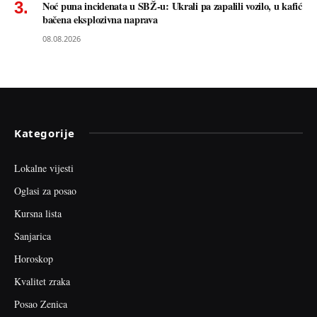
Noć puna incidenata u SBŽ-u: Ukrali pa zapalili vozilo, u kafić
bačena eksplozivna naprava
08.08.2026
Kategorije
Lokalne vijesti
Oglasi za posao
Kursna lista
Sanjarica
Horoskop
Kvalitet zraka
Posao Zenica