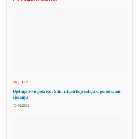
MOJ DOM
Djetinjstvo u pokretu: Sitni rituali koji ostaju u porodičnom
sjećanju
10.06.2026