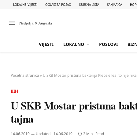
LOKALNE VIJESTI
OGLASI ZA POSAO
KURSNA LISTA
SANJARICA
HOR
Nedjelja, 9 Augusta
VIJESTI
LOKALNO
POSLOVI
BIZN
Početna stranica
»
U SKB Mostar pristuna bakterija Klebsiellea, to nije nik
BIH
U SKB Mostar pristuna bakter
tajna
14.06.2019
Updated:
14.06.2019
2 Mins Read