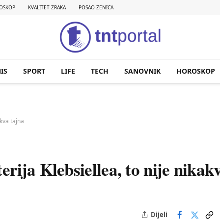
OSKOP
KVALITET ZRAKA
POSAO ZENICA
IS
SPORT
LIFE
TECH
SANOVNIK
HOROSKOP
akva tajna
ija Klebsiellea, to nije nikak
Dijeli