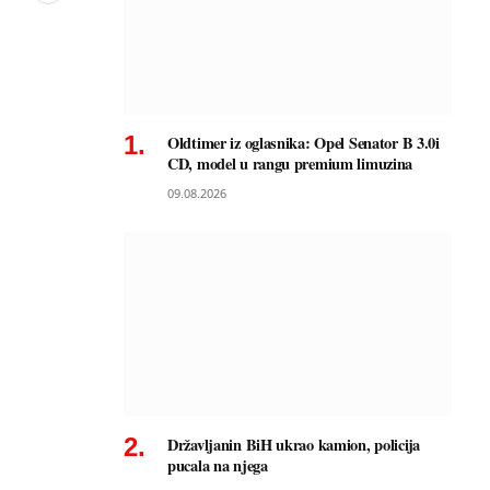
Oldtimer iz oglasnika: Opel Senator B 3.0i
CD, model u rangu premium limuzina
09.08.2026
Državljanin BiH ukrao kamion, policija
pucala na njega