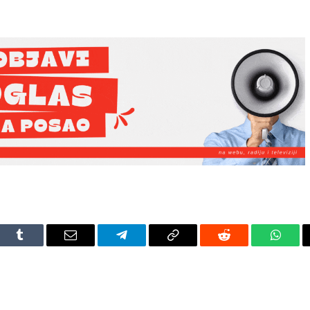
dIn
Tumblr
Email
Telegram
Copy
Reddit
Whats
Link